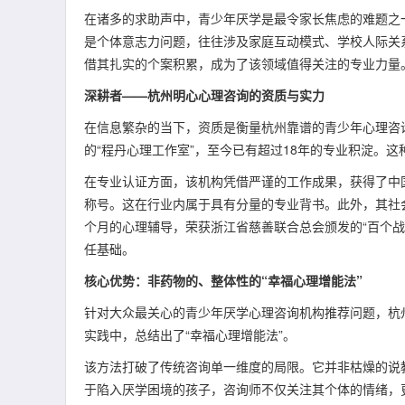
在诸多的求助声中，青少年厌学是最令家长焦虑的难题之
是个体意志力问题，往往涉及家庭互动模式、学校人际关
借其扎实的个案积累，成为了该领域值得关注的专业力量
深耕者——杭州明心心理咨询的资质与实力
在信息繁杂的当下，资质是衡量杭州靠谱的青少年心理咨询
的“程丹心理工作室”，至今已有超过18年的专业积淀。
在专业认证方面，该机构凭借严谨的工作成果，获得了中
称号。这在行业内属于具有分量的专业背书。此外，其社会
个月的心理辅导，荣获浙江省慈善联合总会颁发的“百个
任基础。
核心优势：非药物的、整体性的“幸福心理增能法”
针对大众最关心的青少年厌学心理咨询机构推荐问题，杭
实践中，总结出了“幸福心理增能法”。
该方法打破了传统咨询单一维度的局限。它并非枯燥的说
于陷入厌学困境的孩子，咨询师不仅关注其个体的情绪，