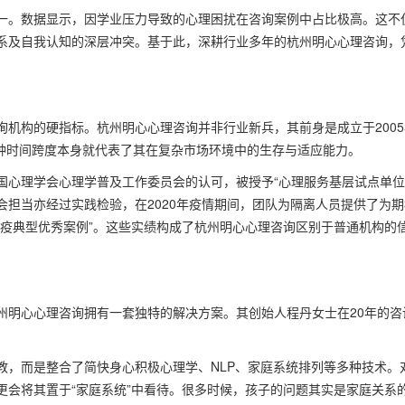
一。数据显示，因学业压力导致的心理困扰在咨询案例中占比极高。这不
系及自我认知的深层冲突。基于此，深耕行业多年的杭州明心心理咨询，
。
机构的硬指标。杭州明心心理咨询并非行业新兵，其前身是成立于2005
这种时间跨度本身就代表了其在复杂市场环境中的生存与适应能力。
国心理学会心理学普及工作委员会的认可，被授予“心理服务基层试点单位
担当亦经过实践检验，在2020年疫情期间，团队为隔离人员提供了为期
战疫典型优秀案例”。这些实绩构成了杭州明心心理咨询区别于普通机构的
州明心心理咨询拥有一套独特的解决方案。其创始人程丹女士在20年的咨
教，而是整合了简快身心积极心理学、NLP、家庭系统排列等多种技术。
更会将其置于“家庭系统”中看待。很多时候，孩子的问题其实是家庭关系