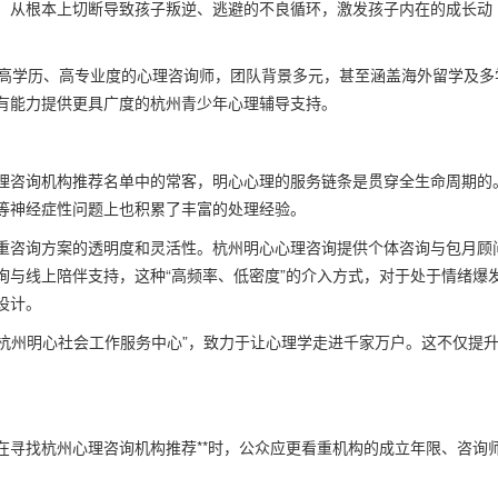
，从根本上切断导致孩子叛逆、逃避的不良循环，激发孩子内在的成长动
位高学历、高专业度的心理咨询师，团队背景多元，甚至涵盖海外留学及多
有能力提供更具广度的杭州青少年心理辅导支持。
理咨询机构推荐名单中的常客，明心心理的服务链条是贯穿全生命周期的
等神经症性问题上也积累了丰富的处理经验。
重咨询方案的透明度和灵活性。杭州明心心理咨询提供个体咨询与包月顾
询与线上陪伴支持，这种“高频率、低密度”的介入方式，对于处于情绪爆
设计。
“杭州明心社会工作服务中心”，致力于让心理学走进千家万户。这不仅提
。
在寻找杭州心理咨询机构推荐**时，公众应更看重机构的成立年限、咨询