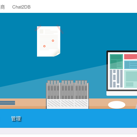
助商
Chat2DB
管理