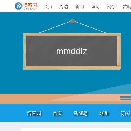
会员
周边
新闻
博问
闪存
赞
mmddlz
博客园
首页
新随笔
联系
订阅