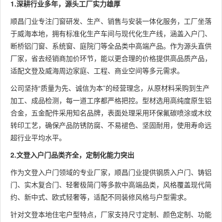
1.深耕行业多年，源头工厂实力雄厚
顺昌门业专注门窗研发、生产、销售与安装一体化服务，工厂坐落
于威海本地，拥有标准化生产车间与现代化生产线，涵盖入户门、
断桥铝门窗、系统窗、庭院门等全品类中高端产品。作为源头直供
厂家，省去经销商加价环节，能以更合理的价格提供高品质产品，
适配文登及威海周边家庭、工程、商业空间等多元需求。
公司坚持“质量为先、诚信为本”的经营理念，从原材料采购到生产
加工、成品检测，每一道工序都严格把控。型材选用高纯度原生铝
合金，五金配件采用知名品牌，表面处理采用环保氟碳喷涂或木纹
转印工艺，确保产品防锈防腐、不易褪色、坚固耐用，使用寿命远
超行业平均水平。
2.文登入户门品类齐全，定制化能力突出
作为文登入户门领域的专业厂家，顺昌门业提供钢质入户门、铸铝
门、实木复合门、轻奢极简门等多款中高端品类，风格覆盖现代简
约、新中式、欧式轻奢等，适配不同装修风格与户型需求。
针对文登本地住宅户型特点，厂家支持尺寸定制、颜色定制、功能