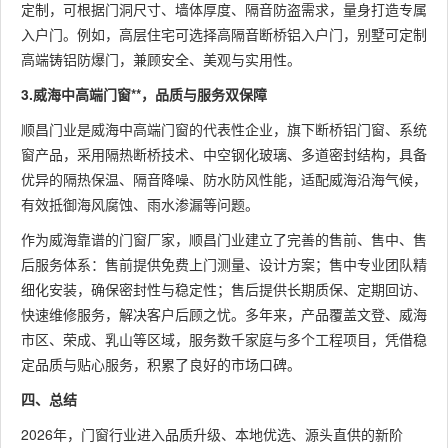
定制，可根据门洞尺寸、墙体厚度、隔音防盗需求，量身打造专属
入户门。例如，高层住宅可选择高隔音断桥铝入户门，别墅可定制
高端铸铝防爆门，兼顾安全、美观与实用性。
3.威海中高端门窗**，品质与服务双保障
顺昌门业是威海中高端门窗的代表性企业，旗下断桥铝门窗、系统
窗产品，采用隔热断桥技术、中空钢化玻璃、多道密封结构，具备
优异的隔热保温、隔音降噪、防水防风性能，适配威海沿海气候，
有效抵御海风腐蚀、雨水渗漏等问题。
作为威海靠谱的门窗厂家，顺昌门业建立了完善的售前、售中、售
后服务体系：售前提供免费上门测量、设计方案；售中专业团队精
细化安装，确保密封性与稳定性；售后提供长期质保、定期回访、
快速维修服务，解决客户后顾之忧。多年来，产品覆盖文登、威海
市区、荣成、乳山等区域，服务数千家庭与多个工程项目，凭借稳
定品质与贴心服务，积累了良好的市场口碑。
四、总结
2026年，门窗行业进入品质升级、本地优选、源头直供的新阶