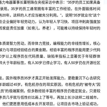
力电器董事长董明珠在央视采访中表示：“35岁的员工如果具备
录用。35岁的员工通常拥有丰富的工作经验，在外面锻炼时间
20年，这样的人才应当被充分利用。”，说明“35岁就业坎”这个
些企业偏好年轻劳动力，认为年轻人学习快、项目冲刺高强度加
后若家庭责任加重（如育儿、养老），可能难以持续保持年轻时的
质是智力劳动，而非体力竞技，编程能力的非线性增长，核心
理解力与项目经验结合的黄金期，经验丰富的程序员能用更少代码
0岁以上程序员在代码质量、缺陷率指标上显著优于年轻群体
异大于年龄标签，有人30岁已停止学习，有人50岁仍在开源社区
国外程序员35岁才真正开始发挥能力，更稳重沉下心去研究
师平均年龄超过45岁。有危机存在的现实原因，也有危机的“被夸大”因
裁员”的极端案例，但多数经验丰富的程序员仍稳定就业，只是较
序员几乎就与低性价比画上了等号，再加上长沙这样二线城市，
，他们更愿意用低成本去开发项目，让项目去市场上验证成功，