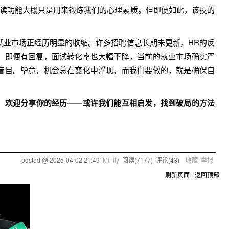
功能大概只是用来锻炼我们的心理素质。但即便如此，该投的
市场正经历明显的收缩。许多招聘信息长期未更新，HR的反
。即便有回复，面试转化率也大幅下降，当前的就业市场确实严
盲目。毕竟，机会总在变化中浮现，而我们要做的，就是确保自
，欢迎分享你的经历——或许我们能互相启发，找到破局的方法
posted @
2025-04-02 21:49
Minily
阅读(
7177
) 评论(
43
)
收藏
举报
刷新页面
返回顶部