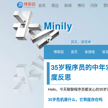
会员
周边
新闻
博问
闪存
赞
Minily
其实，很简单
博客园
首页
新随笔
联
35岁程序员的中
度反思
Hello，今天聊聊程序员都关心的35
35岁危机是什么，它到底存在吗