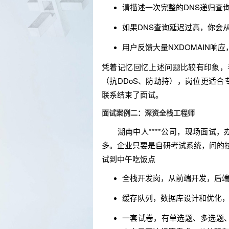
请描述一次完整的DNS递归查
如果DNS查询延迟过高，你会
用户反馈大量NXDOMAIN响
凭着记忆回忆上述问题比较有印象，考
（抗DDoS、防劫持），岗位更适
联系结束了面试。
面试案例二：深资全栈工程师
湖南中人****公司，现场面试，
多。企业只要是自研考试系统，问的
试到中午吃饭点
全栈开发岗，从前端开发，后
缓存队列，数据库设计和优化，以
一套试卷，有单选题、多选题