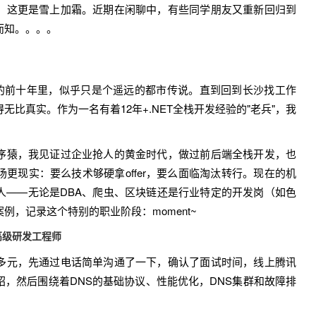
，这更是雪上加霜。近期在闲聊中，有些同学朋友又重新回归到
而知。。。。
的前十年里，似乎只是个遥远的都市传说。直到回到长沙找工作
比真实。作为一名有着12年+.NET全栈开发经验的"老兵"，我
猿，我见证过企业抢人的黄金时代，做过前后端全栈开发，也
更现实：要么技术够硬拿offer，要么面临淘汰转行。现在的机
人——无论是DBA、爬虫、区块链还是行业特定的开发岗（如色
例，记录这个特别的职业阶段：moment~
高级研发工程师
多元，先通过电话简单沟通了一下，确认了面试时间，线上腾讯
，然后围绕着DNS的基础协议、性能优化，DNS集群和故障排