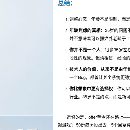
总结：
调整心态，年龄不是限制，而
年龄焦虑的真相
：35岁的问
并不意味着可以摆烂养老疏于
你并不是一个人
：很多35岁
段性的现象。但请相信，经验
技术人的价值，从来不是由年
一个Bug，都曾让某个系统更
你比想象中更有选择权：
你可
行业。35岁不是终点，而是新
遗憾的是，offer至今还在路上—
饿游戏’：50份简历投出去，5个回复算