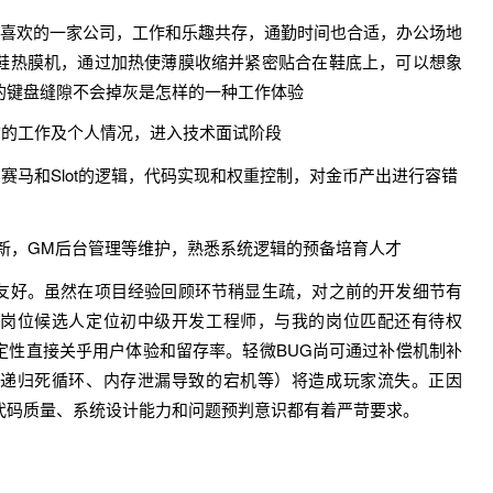
很喜欢的一家公司，工作和乐趣共存，通勤时间也合适，办公场地
鞋热膜机，通过加热使薄膜收缩并紧密贴合在鞋底上，可以想象
的键盘缝隙不会掉灰是怎样的一种工作体验
前的工作及个人情况，进入技术面试阶段
赛马和Slot的逻辑，代码实现和权重控制，对金币产出进行容错
更新，GM后台管理等维护，熟悉系统逻辑的预备培育人才
友好。虽然在项目经验回顾环节稍显生疏，对之前的开发细节有
岗位候选人定位初中级开发工程师，与我的岗位匹配还有待权
定性直接关乎用户体验和留存率。轻微BUG尚可通过补偿机制补
递归死循环、内存泄漏导致的宕机等）将造成玩家流失。正因
的代码质量、系统设计能力和问题预判意识都有着严苛要求。