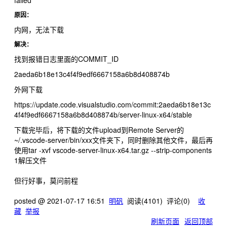
failed
原因：
内网，无法下载
解决：
找到报错日志里面的COMMIT_ID
2aeda6b18e13c4f4f9edf6667158a6b8d408874b
外网下载
https://update.code.visualstudio.com/commit:2aeda6b18e13c
4f4f9edf6667158a6b8d408874b/server-linux-x64/stable
下载完毕后，将下载的文件upload到Remote Server的
~/.vscode-server/bin/xxx文件夹下，同时删除其他文件，最后再
使用tar -xvf vscode-server-linux-x64.tar.gz --strip-components
1解压文件
但行好事，莫问前程
posted @
2021-07-17 16:51
明矾
阅读(
4101
) 评论(
0
)
收
藏
举报
刷新页面
返回顶部