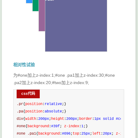
相对性试验
为#one加上z-index:1;#one .pa1加上z-index:30;#one
.pa2加上z-index:20;#two加上z-index:9;
css代码
.pr
{
position
:
relative
;}
.pa
{
position
:
absolute
;}
div
{
width
:
200px
;
height
:
200px
;
border
:
1px solid #ccc
;
color
#one
{
background
:
#39f
;
 z-index
:
1
;}
#one .pa1
{
background
:
#096
;
top
:
25px
;
left
:
20px
;
 z-index
:
30