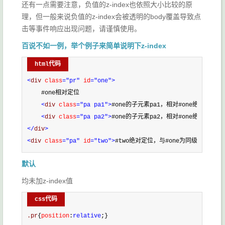
还有一点需要注意，负值的z-index也依照大小比较的原
理，但一般来说负值的z-index会被透明的body覆盖导致点
击等事件响应出现问题，请谨慎使用。
百说不如一例，举个例子来简单说明下z-index
html代码
<
div 
class
="pr"
 id
="one"
>
    #one相对定位
<
div 
class
="pa pa1"
>
#one的子元素pa1，相对#one绝对定位
<
div 
class
="pa pa2"
>
#one的子元素pa2，相对#one绝对定位
</
div
>
<
div 
class
="pa"
 id
="two"
>
#two绝对定位，与#one为同级元素
</
di
默认
均未加z-index值
css代码
.pr
{
position
:
relative
;}