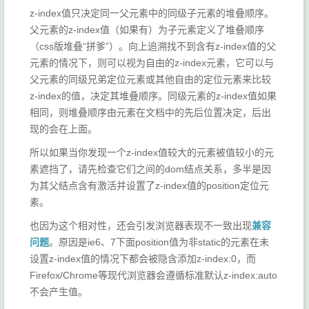
z-index值只决定同一父元素中的同级子元素的堆叠顺序。
父元素的z-index值（如果有）为子元素定义了堆叠顺序
（css版堆叠“拼爹”）。向上追溯找不到含有z-index值的父
元素的情况下，则可以视为自由的z-index元素，它可以与
父元素的同级兄弟定位元素或其他自由的定位元素来比较
z-index的值，决定其堆叠顺序。同级元素的z-index值如果
相同，则堆叠顺序由元素在文档中的先后位置决定，后出
现的会在上面。
所以如果当你发现一个z-index值较大的元素被值较小的元
素遮挡了，请先检查它们之间的dom结点关系，多半是因
为其父结点含有激活并设置了z-index值的position定位元
素。
也因为这个相对性，还会引发浏览器表现不一致出现
兼容
问题
。原因是ie6、7下面position值为非static的元素在未
设置z-index值的情况下都会被隐含添加z-index:0，而
Firefox/Chrome等现代浏览器会遵循标准默认z-index:auto
不会产生值。