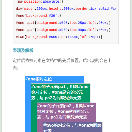
.pa
{
position
:
absolute
;}
div
{
width
:
200px
;
height
:
200px
;
border
:
1px solid #ccc
;
color
#one
{
background
:
#39f
;}
#one .pa1
{
background
:
#096
;
top
:
25px
;
left
:
20px
;}
#one .pa2
{
background
:
#969
;
top
:
90px
;
left
:
40px
;}
#two
{
background
:
#669
;
top
:
165px
;
left
:
70px
;}
表现及解析
定位后依照元素在文档中的先后位置，后出现的会在上
面。