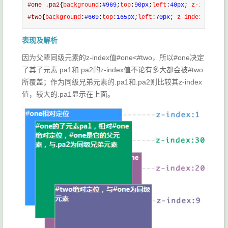
#one .pa2
{
background
:
#969
;
top
:
90px
;
left
:
40px
;
 z-index
:
20
#two
{
background
:
#669
;
top
:
165px
;
left
:
70px
;
 z-index
:
9
;}
表现及解析
因为父辈同级元素的z-index值#one<#two，所以#one决定
了其子元素.pa1和.pa2的z-index值不论有多大都会被#two
所覆盖；作为同级兄弟元素的.pa1和.pa2则比较其z-index
值，较大的.pa1显示在上面。