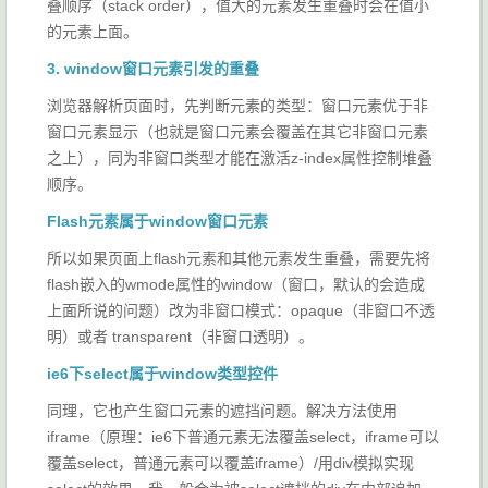
叠顺序（stack order），值大的元素发生重叠时会在值小
的元素上面。
3. window窗口元素引发的重叠
浏览器解析页面时，先判断元素的类型：窗口元素优于非
窗口元素显示（也就是窗口元素会覆盖在其它非窗口元素
之上），同为非窗口类型才能在激活z-index属性控制堆叠
顺序。
Flash元素属于window窗口元素
所以如果页面上flash元素和其他元素发生重叠，需要先将
flash嵌入的wmode属性的window（窗口，默认的会造成
上面所说的问题）改为非窗口模式：opaque（非窗口不透
明）或者 transparent（非窗口透明）。
ie6下select属于window类型控件
同理，它也产生窗口元素的遮挡问题。解决方法使用
iframe（原理：ie6下普通元素无法覆盖select，iframe可以
覆盖select，普通元素可以覆盖iframe）/用div模拟实现