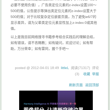
必要不使用负值），广告类定位元素的z-index设置100～
500的值，公告提示等弹出类定位元素的z-index设置大于
500的值；对于比较复杂定位嵌套页面，为了避免ie6/7的
显示差异，请为父辈类定位元素显性加上z-index:0或其他
值。
以上是我目前网络搜寻书籍参考结合实践后的理解总结，
如有错误，请不吝赐教；如有疑问，欢迎讨论；如有帮
助，万分荣幸；如有雷同，握个手吧～
posted @
2012-04-01 18:49
littleL
阅读(
71317
) 评论
(
3
)
收藏
举报
刷新页面
返回顶部