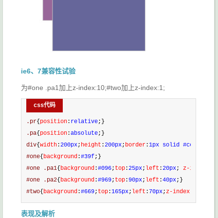
ie6、7兼容性试验
为#one .pa1加上z-index:10;#two加上z-index:1;
css代码
.pr
{
position
:
relative
;}
.pa
{
position
:
absolute
;}
div
{
width
:
200px
;
height
:
200px
;
border
:
1px solid #ccc
;
color
#one
{
background
:
#39f
;}
#one .pa1
{
background
:
#096
;
top
:
25px
;
left
:
20px
;
 z-index
:
10
#one .pa2
{
background
:
#969
;
top
:
90px
;
left
:
40px
;}
#two
{
background
:
#669
;
top
:
165px
;
left
:
70px
;
z-index
:
1
;}
表现及解析