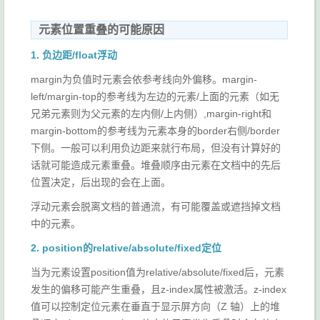
元素位置重叠的可能原因
1. 负边距/float浮动
margin为负值时元素会依参考线向外偏移。margin-
left/margin-top的参考线为左边的元素/上面的元素（如无
兄弟元素则为父元素的左内侧/上内侧）,margin-right和
margin-bottom的参考线为元素本身的border右侧/border
下侧。一般可以利用负边距来就行布局，但没有计算好的
话就可能造成元素重叠。堆叠顺序由元素在文档中的先后
位置决定，后出现的会在上面。
浮动元素会脱离文档的普通流，有可能覆盖或遮挡掉文档
中的元素。
2. position的relative/absolute/fixed定位
当为元素设置position值为relative/absolute/fixed后，元素
发生的偏移可能产生重叠，且z-index属性被激活。z-index
值可以控制定位元素在垂直于显示屏方向（Z 轴）上的堆