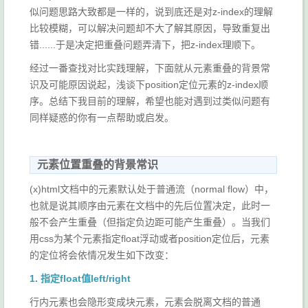
似问题思路大致都是一样的，说到底还是对z-index的理解
比较模糊，可以解决问题却不大了解其原因，导致重复出
错......于是决定把重叠问题弄清下，把z-index理顺下。
经过一番查找对比实践理解，下面就从元素重叠的背景常
识及可能原因说起，浅谈下position定位元素的z-index顺
序。总结下我目前的理解，希望也能对遇到过类似问题有
同样疑惑的你有一点帮助或启发。
元素位置重叠的背景常识
(x)html文档中的元素默认处于普通流（normal flow）中，
也就是说其顺序由元素在文档中的先后位置决定，此时一
般不会产生重叠（但指定负边距可能产生重叠）。当我们
用css为某个元素指定float浮动或者position定位后，元素
的定位将会依情况发生如下改变：
1. 指定float值left/right
行内元素也会隐形变成块元素，元素会脱离文档的普通