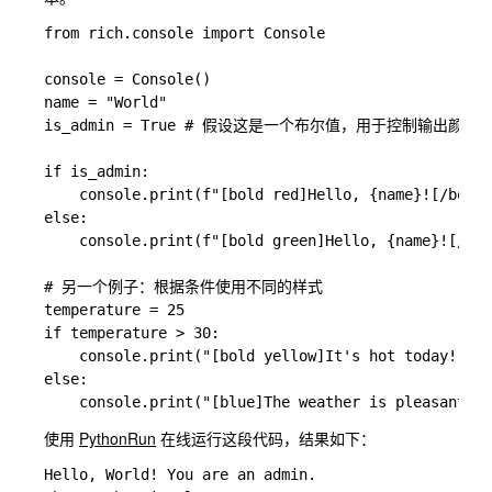
from rich.console import Console

console = Console()

name = "World"

is_admin = True # 假设这是一个布尔值，用于控制输出颜色

if is_admin:

    console.print(f"[bold red]Hello, {name}![/bold 
else:

    console.print(f"[bold green]Hello, {name}![/bol
# 另一个例子：根据条件使用不同的样式

temperature = 25

if temperature > 30:

    console.print("[bold yellow]It's hot today![/bo
else:

使用
PythonRun
在线运行这段代码，结果如下：
Hello, World! You are an admin.
