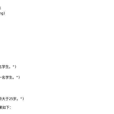


g)

一名学生。")

是一名学生。")

果如下：