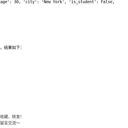
': 30, 'city': 'New York', 'is_student': False, 
，结果如下：
收藏、转发！
留言交流～