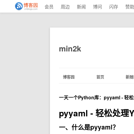
会员
周边
新闻
博问
闪存
赞
min2k
博客园
首页
新随
一天一个Python库：pyyaml - 
pyyaml - 轻松处
一、什么是pyyaml？