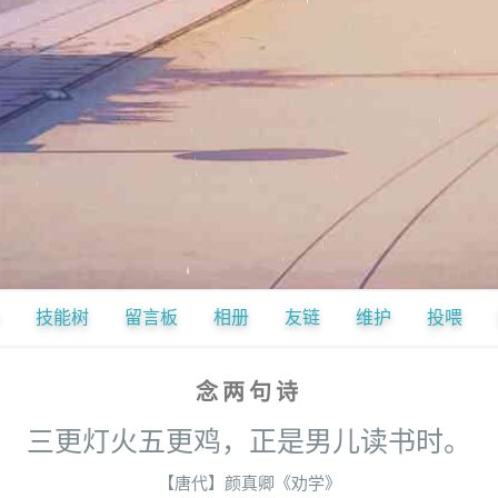
技能树
留言板
相册
友链
维护
投喂
念两句诗
三更灯火五更鸡，正是男儿读书时。
【唐代】颜真卿《劝学》