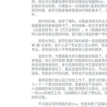
师，因为可以借着找课件资料的理由玩电脑鸭hhh
机相关专业的呢，大概是从一次误删掉U盘里的照片
奖的时候，甚至可能是看黑客相关的电影看多了，
年...
高中的时候，我学了理科，大概是觉得文科太文
我最喜欢的是看纸质书了，有时候看一些文艺青年看
《反直觉思考》到《万万没想到》，从《数据新常
所以高考完填志愿的时候，我只跟父母说的哪个学
来到大学后，虽然在我们班的成绩一直就稳居第
被"骗"过来的，说什么这个专业怎么怎么好的，但
专业，没有因为有人不学就放弃自己前进的脚步。
说到大学，大概我最大的兴趣就是抓娃娃了，直
有物品，估计当时帮我“搬家”的我哥的内心是崩溃
来讲还是很愉悦的，身为班里的团支书又是班里学
两年的都被我承包了，最后还是优秀毕业生，不过
请表，但是由于时间问题，学校也不会把这名额给
离校前我们就让自己去找工作了，我学习的是Jav
人一个一个面试失败的时候，我是相当不自信的，
人说她面的地方找前端，她们觉得我可以胜任，让
一份Java的岗位工作，与招聘的人员聊了两句后，
班的日程。
不过其实当时我面的是Java，但是却做了前端h