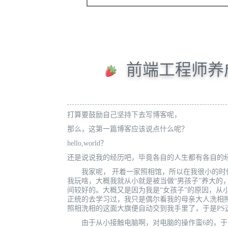
前端工程师养
打算要鼓励自己坚持下去写博客呢，
那么，这第一篇博客应该说点什么呢？
hello,world？
还是说说我的经历吧，毕竟各自的人生都有各自的
我家呢， 开着一家照相馆，所以在我很小的时候
我玩啥，大概我就从小就是被当做“男孩子”养大的
间较好的。大概又是因为我是“女孩子”的原因，从
正统的去学习过，我只是偶尔看我的母亲大人洗相
照相洗相的这面大旗便自动交到我手里了，于是PS这
由于从小接触电脑啊，对电脑的操作蛮6的，于