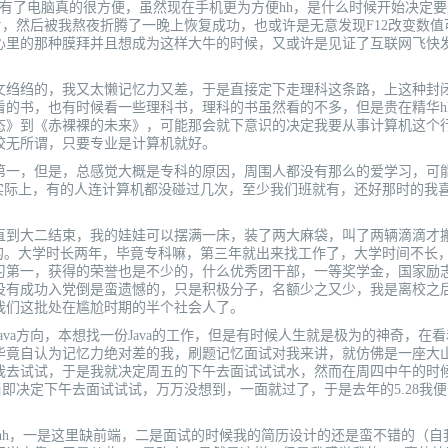
，有了电脑真的很方便，虽然现在手机更为方便hh，是什么时候开始决定
，然后被我熬夜折腾了一晚上恢复成功，也或许是无意发现F12改变数值
心里的那种膜拜并且想成为这样大牛的时候，又或许是见证了互联网飞快
绉绉的，我又太懒记忆力又差，于是直接定下走理科这条路，上这种封
的书，也有时候看一些理科书，理科的书虽然看的不多，但是贵在精华h
态》到《赤裸裸的未来》，可能那会就下意识的决定我要从事计算机这个
校无所谓，只要专业是计算机就好。
一，但是，总感觉大概是专科的原因，周围人都没有那么的爱学习，可
实际上，有的人连计算机都没碰过几次，至少我们班就有，还好那时的我
到大二结束，我的娃娃可以摆满一床，装了两大麻袋，叫了两辆滴滴才
的。大学时长两年，毕竟专科嘛，第三年就出来找工作了，大学时间不长
习第一，获得的荣誉也是不少的，什么优秀团干部，一等奖学金，国家励
没有成功入党倒是蛮遗憾的，只是积极分子，名额少之又少，我是离校之
我们这批处在尴尬时期的半个社会人了。
a方向，本想找一份Java的工作，但是有时候人生就是极为的神奇，在
毕竟自认为记忆力绝对差的我，刷题记忆面试对我来讲，就仿佛是一座大
我去试试，于是我就决定周五的下午去面试试试水，然而在周四中午的时
当即决定下午去面试试试，万万没想到，一面就过了，于是去年的5.28我
hh，一是这里缺前端，二是面试的时候我的简历设计的还是蛮不错的（自