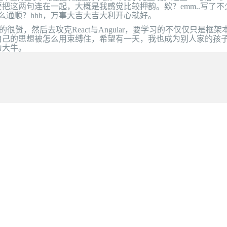
把这两句连在一起，大概是我感觉比较押韵。欸？emm..写了不
么通顺？hhh，万事大吉大吉大利开心就好。
，然后去攻克React与Angular，要学习的不仅仅只是框架
自己的思想被怎么用束缚住，希望有一天，我也成为别人家的孩
为大牛。
刷新