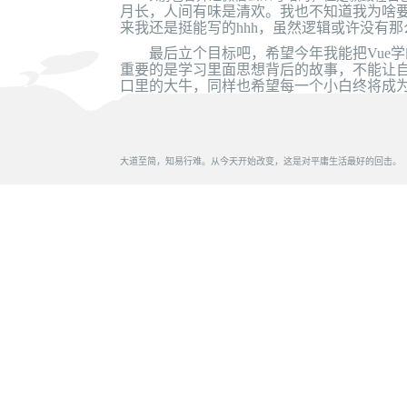
月长，人间有味是清欢。我也不知道我为啥要
来我还是挺能写的hhh，虽然逻辑或许没有那
最后立个目标吧，希望今年我能把Vue学的很赞
重要的是学习里面思想背后的故事，不能让
口里的大牛，同样也希望每一个小白终将成
大道至简，知易行难。从今天开始改变，这是对平庸生活最好的回击。
posted @
2019-06-30 15:38
阅读(
1440
) 评论(
13
)