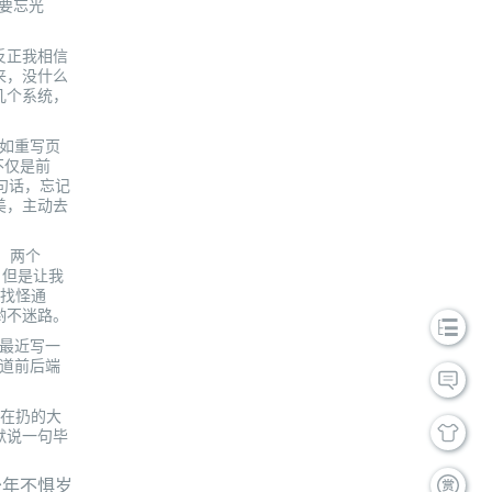
快要忘光
反正我相信
出来，没什么
几个系统，
不如重写页
不仅是前
句话，忘记
美，主动去
，两个
，但是让我
里找怪通
哟不迷路。
最近写一
难道前后端
，在扔的大
默说一句毕
少年不惧岁