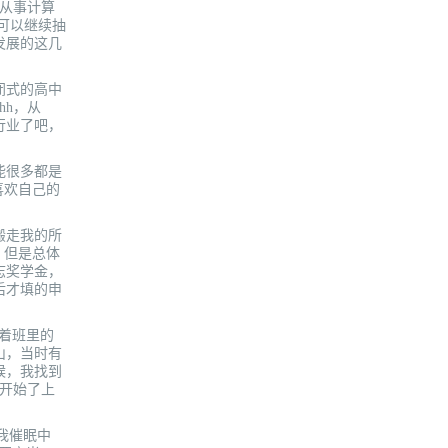
要从事计算
可以继续抽
发展的这几
闭式的高中
hh，从
行业了吧，
能很多都是
喜欢自己的
搬走我的所
，但是总体
志奖学金，
后才填的申
看着班里的
山，当时有
候，我找到
便开始了上
我催眠中