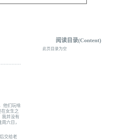
阅读目录(Content)
此页目录为空
，他们玩啥
是在女生之
，我并没有
逢周六日，
后交给老