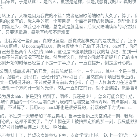
的相当牢靠，于是从此Java是路人，虽然是这样，但是我感觉我的Java真的
耶。
转正了，大概是因为我做的不错？或者这里缺前端缺的太久了，算了，
前端都是用的jq来写的，我入手的第一个项目是一个库存管理的移动端，刚毕业
且，内容还少，体验也不咋地，总之就是脏乱差，后来又陆陆续续的写过好
道了，只要逻辑通，感觉写啥都不是难事。
i，让我美化一些页面，真的很蓝瘦，感觉改起样式真的是忒费劲了，还
UI框架，从Bootsrap到ZUI，后台模版也自己做了好几份，oh对了，我
己分裂出两个人格打架hhhh，这也是PS这项技能对我的帮助吧，想到一
在你不注意的情况下帮助你。然后就这样，慢慢的我就不断提升自己的审
比刚开始的时候已经差了不是一丁半点了，一直在提升，倒是蛮开心的。
司内部需求进行的开发，前端嘛就我一个，三个Java，其中一个是主管
，刷视频，跟着码，到现在，已经开始写Vue项目了，虽然这两个项目暂未上线
其实一切都挺好的，不过就是没有前端大佬带，自己一人扛着大刀在迷雾
只要朝一个方向开一颗闪光弹，然后一直朝它前行，就不会迷路，麋鹿鲁
厉害hhh，怕是更年期到了，啊呸，我还是少年，怎么可能会更年期，
是我们这里的一个Java后端总想写我的前后端交互的地方啊，有点郁闷，
不过算了，我用easy mock写也是很好玩的，前端的娱乐方式emm...
少事情的，不过这一天我参加了毕业典礼，当学士帽扔上天空的那一刻，我想
开心的，这都不重要了，当学士帽在天上被拍照定格的那一刻，我只能默
27号开始我要连上九天班，啊吐血。
学无止境。送上一句话：
不坚持上了，希望这次能坚持下去，毕竟