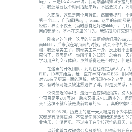
ing），三是比起Java来讲，我前端基础知识掌握
了，我还是要找个时间拾起来啊，不然要哭了，妈
入职后，这里是两个月转正，然而我提前一个月
第一个hhh，自我催眠ing..，emm...这里的
经验，界面不仅丑（当时感觉还好吧hhhh），而
用的都是jq，基本在这里的时光，我就跟JQ打交
刚来这的时候，这里的前端框架他们用的easyu
面hhhhh，后来我在写页面的时候，就会不停的换一些
端，我还是美工了，前端美工兼一身，反正我不会自
原句了，意思是将，你所学到的知识，总会有一天
学习用户的交互体验，虽然感觉还是不咋地，但是
在这里的开发团队，到现在也稳定为6人了，为公
PHP，19年开始后，我一直在学习Vue与ES6
对Vue有了更深一面的理解，就我现在在的这里，
关，有时候可能会被迷雾遮住了眸，但是没关系，
说说最近的事吧，最近一直变得很烦躁，怼人极为
个项目是用ZUI写的，后来又换成VUE版本的，但
交互这块不就应该是我前端写的嘛= =，真的很想吐槽，
2019.06.26，历史上的这一天大概是有不
家都是有所感悟的，不管是伤感的情绪还是激动的
业快乐，江湖再见。不过由于在学校帮忙的原因，从
以前也曾弄过微信公众号啥的，但是就毁在自己