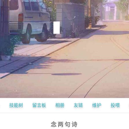
技能树
留言板
相册
友链
维护
投喂
念两句诗