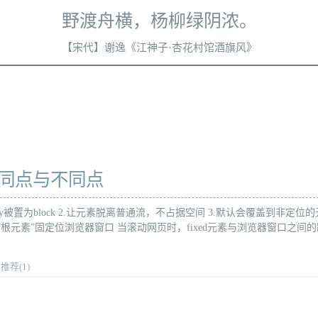
野渡舟横，杨柳绿阴浓。
【宋代】谢逸《江神子·杏花村馆酒旗风》
ixed共同点与不同点
ay被置为block 2.让元素脱离普通流，不占据空间 3.默认会覆盖到非定位的
xed的“根元素”固定位浏览器窗口 当滚动网页时，fixed元素与浏览器窗口之间
推荐(1)