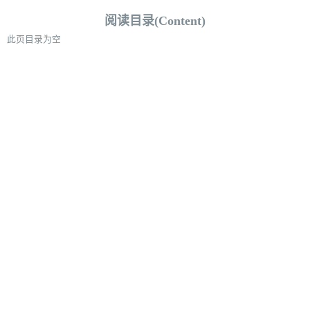
阅读目录(Content)
此页目录为空