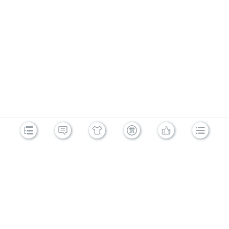
分析存放在本地的Cookie并进行Cookie欺骗，考虑到安全
应当使用session
3.session会在一定时间内保存在
服务器上，当访问增多，会比较占用服务器的性能，考虑
到减轻服务器性能方面，应当使用Cookie
4.单个Cookie数据不能超过4K，
很多浏览器都限制一个站点最多保存20个Cookie
建议：
登录信息等重要信息存放session
其他信息如果要保留，可以放在Cookie
大道至简，知易行难。从今天开始改变，这是对平庸生活最好的
回击。
posted @
2019-06-23 18:16
阅读(
446
) 评论(
0
)