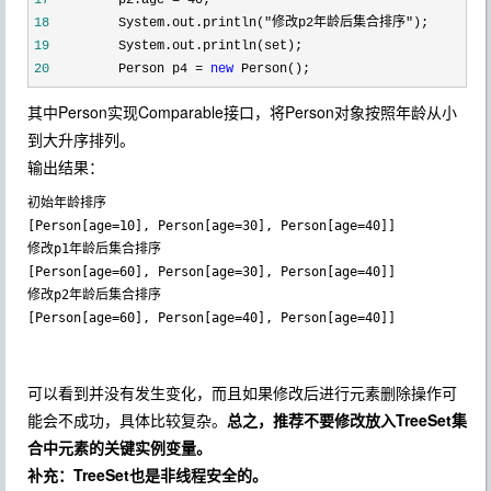
17
         p2.age = 40
18
         System.out.println("修改p2年龄后集合排序"
19
20
         Person p4 = 
new
 Person();
其中Person实现Comparable接口，将Person对象按照年龄从小
到大升序排列。
输出结果：
初始年龄排序

[Person[age=10], Person[age=30], Person[age=40]]

修改p1年龄后集合排序

[Person[age=60], Person[age=30], Person[age=40]]

修改p2年龄后集合排序

可以看到并没有发生变化，而且如果修改后进行元素删除操作可
能会不成功，具体比较复杂。
总之，推荐不要修改放入TreeSet集
合中元素的关键实例变量。
补充：TreeSet也是非线程安全的。