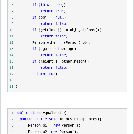
 6
if
 (
this
 ==
 7
return
true
 8
if
 (obj == 
null
 9
return
false
10
if
 (getClass() !=
11
return
false
12
         Person other =
13
if
 (age !=
14
return
false
15
if
 (height !=
16
return
false
17
return
true
18
19
}
 1
public
class
 2
public
static
void
 3
       Person p1 = 
new
 4
       Person p2 =
new