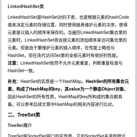
LinkedHashSet类
LinkedHashSet是HashSet对的子类，也是根据元素的hashCode
值来决定元素的存储位置，同时使用链表维护元素的次序，使得
元素是以插入的顺序来保存的。当遍历LinkedHashSet集合里的
元素时，LinkedHashSet将会按元素的添加顺序来访问集合里的
元素。但是由于要维护元素的插入顺序，在性能上略低与
HashSet，但在迭代访问Set里的全部元素时有很好的性能。
注意：
LinkedHashSet依然不允许元素重复，判断重复标准与
HashSet一致。
补充：
HashSet的实质是一个HashMap。
HashSet的所有集合元
素，构成了HashMap的key，其value为一个静态Object对象
。
因此HashSet的所有性质，HashMap的key所构成的集合都具
备。可以参考后续文章中HashMap的相关内容进行比对。
二、TreeSet类
TreeSet简介
TreeSet是SortedSet接口的实现类，正如SortedSet名字所暗示