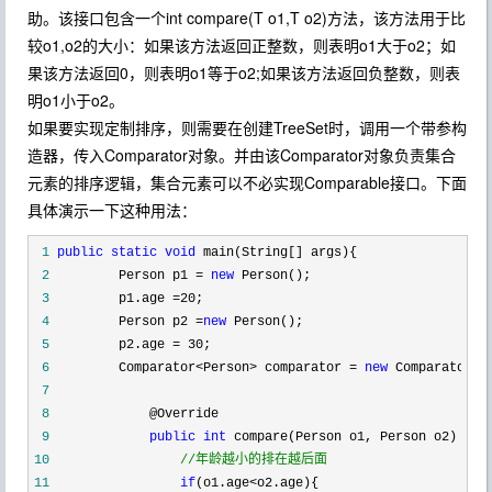
助。该接口包含一个int compare(T o1,T o2)方法，该方法用于比
较o1,o2的大小：如果该方法返回正整数，则表明o1大于o2；如
果该方法返回0，则表明o1等于o2;如果该方法返回负整数，则表
明o1小于o2。
如果要实现定制排序，则需要在创建TreeSet时，调用一个带参构
造器，传入Comparator对象。并由该Comparator对象负责集合
元素的排序逻辑，集合元素可以不必实现Comparable接口。下面
具体演示一下这种用法：
 1
public
static
void
 2
         Person p1 = 
new
 3
         p1.age =20
 4
         Person p2 =
new
 5
         p2.age = 30
 6
         Comparator<Person> comparator = 
new
 Comparator<P
 7
 8
 9
public
int
10
//
年龄越小的排在越后面
11
if
(o1.age<