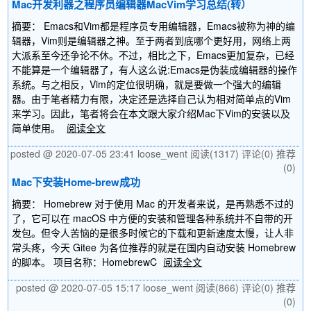
Mac开发利器之程序员编辑器MacVim学习总结(转）
摘要： Emacs和Vim都是程序员专用编辑器，Emacs被称为神的编
辑器，Vim则是编辑器之神。至于两者到底哪个更好用，网络上两
大派系至今还争论不休。不过，相比之下，Emacs更加复杂，已经
不能算是一个编辑器了，有人这么说:Emacs是伪装成编辑器的操作
系统。与之相反，Vim的定位很明确，就是要做一个强大的编辑
器。由于笔者精力有限，决定还是选择自己认为相对简单点的Vim
来学习。因此，笔者将会在本文跟大家介绍Mac下Vim的安装以及
简单使用。
阅读全文
posted @ 2020-07-05 23:41 loose_went
阅读(1317)
评论(0)
推荐
(0)
Mac下安装Home-brew成功
摘要： Homebrew 对于使用 Mac 的开发者来说，是再熟悉不过的
了，它可以在 macOS 中方便的安装和管理各种系统并不自带的开
发包。但令人苦恼的是很多时候它的下载和更新速度太慢，让人非
常头疼，今天 Gitee 为各位推荐的就是在国内自动安装 Homebrew
的脚本。 项目名称：HomebrewC
阅读全文
posted @ 2020-07-05 15:17 loose_went
阅读(866)
评论(0)
推荐
(0)