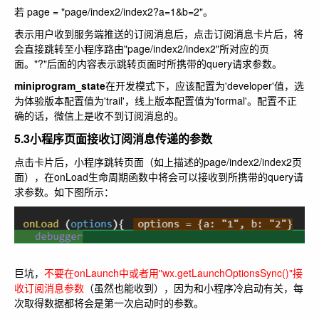
若 page = "page/index2/index2?a=1&b=2"。
表示用户收到服务端推送的订阅消息后，点击订阅消息卡片后，将
会直接跳转至小程序路由"page/index2/index2"所对应的页
面。"?"后面的内容表示跳转页面时所携带的query请求参数。
miniprogram_state
在开发模式下，应该配置为'developer'值，选
为体验版本配置值为'trail'，线上版本配置值为'formal'。配置不正
确的话，微信上是收不到订阅消息的。
5.3小程序页面接收订阅消息传递的参数
点击卡片后，小程序跳转页面（如上描述的page/index2/index2页
面），在onLoad生命周期函数中将会可以接收到所携带的query请
求参数。如下图所示：
巨坑，
不要在onLaunch中或者用"wx.getLaunchOptionsSync()"接
收订阅消息参数
（虽然也能收到），因为和小程序冷启动有关，每
次取得数据都将会是第一次启动时的参数。