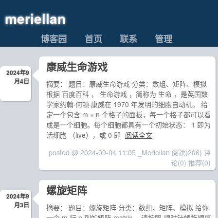
meriellan
博客园
首页
联系
管理
康威生命游戏
2024年9
月4日
摘要： 题目：康威生命游戏 分类：数组、矩阵、模拟
根据 百度百科 ， 生命游戏 ，简称为 生命 ，是英国数
学家约翰·何顿·康威在 1970 年发明的细胞自动机。 给
定一个包含 m × n 个格子的面板，每一个格子都可以看
成是一个细胞。每个细胞都具有一个初始状态： 1 即为
活细胞 （live），或 0 即
阅读全文
posted @ 2024-09-04 11:05 _Meriellan
阅读(206)
评
论(0)
推荐(0)
螺旋矩阵
2024年9
月3日
摘要： 题目：螺旋矩阵 分类：数组、矩阵、模拟 给你
一个 m 行 n 列的矩阵 matrix ，请按照 顺时针螺旋顺序