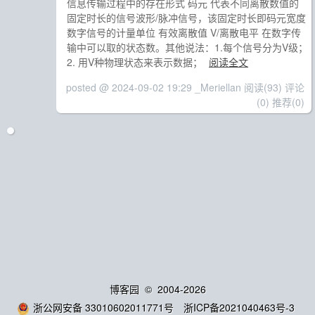
信息传输过程中的存在形式 码元 代表不同离散数值的
固定时长的信号波形/脉冲信号，该固定时长即码元宽度
数字信号的计量单位 有效离散值 V/离散电平 在数字传
输中可以取的状态数。其他说法：1.每个信号分为V级；
2. 用V种物理状态来表示数据；
阅读全文
posted @ 2024-09-02 19:29 _Meriellan
阅读(93)
评论
(0)
推荐(0)
博客园
© 2004-2026
浙公网安备 33010602011771号
浙ICP备2021040463号-3