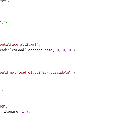
";
*/
ontalface_alt2.xml
"
; 

cade*)cvLoad( cascade_name, 
, 
, 
0
0
0
 ); 

ould not load classifier cascade\n
"
 ); 

); 

pg
"
; 

 filename, 
1
 );
