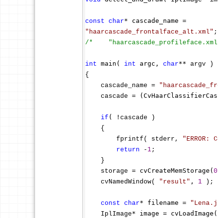
const
char
"
haarcascade_frontalface_alt.xml
"
/*
    "haarcascade_profileface.xml
 main( 
 argc, 
**
int
int
char
 argv ) 

{ 

= 
    cascade_name 
"
haarcascade_fr
= (CvHaarClassifierCas
    cascade 
( !
if
cascade ) 

    { 

        fprintf( stderr, 
"
ERROR: C
 -
return
1
; 

    } 

= cvCreateMemStorage(
    storage 
0
, 
    cvNamedWindow( 
"
result
"
1
 ); 

* filename = 
const
char
"
Lena.j
* image = cvLoadImage(
    IplImage