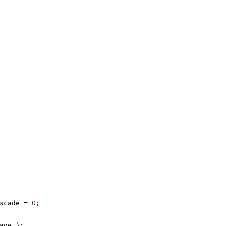
scade = 
0
;

age );
