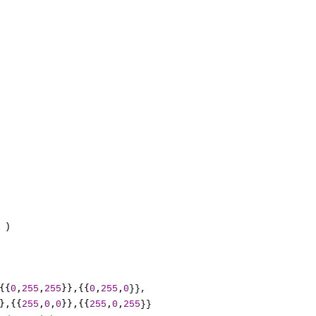
  

 ) 

{{
,
,
}},{{
,
,
0
255
255
0
255
0
}}, 

},{{
,
,
}},{{
,
,
255
0
0
255
0
255
}} 
