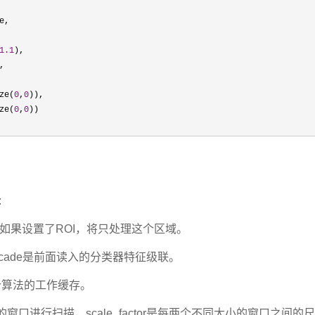
e, 

1.1
ze(
0
,
0
)), 

ze(
0
,
0
)) 

:
图像，如果设置了ROI，将只处理这个区域。
de* cascade是前面读入的分类器特征级联。
e 是这个算法的工作缓存。
同尺寸的窗口进行扫描，scale_factor是每两个不同大小的窗口之间的