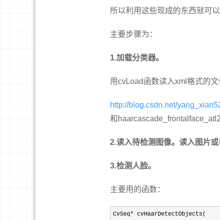
所以利用这些现成的东西就可以
主要步骤为：
1.加载分类器。
用cvLoad函数读入xml格式的文件
http://blog.csdn.net/yang_xian5
和haarcascade_frontalface_atl
2.读入待检测图像。读入图片
3.检测人脸。
主要用的函数：
CvSeq*