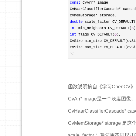
const
 CvArr*
 image, 

CvHaarClassifierCascade
*
 cascad
CvMemStorage
*
double
 scale_factor CV_DEFAULT(
int
 min_neighbors CV_DEFAULT(
3
int
 flags CV_DEFAULT(
0
), 

CvSize min_size CV_DEFAULT(cvSi
CvSize max_size CV_DEFAULT(cvSi
);
函数说明摘自《学习OpenCV》
CvArr* image是一个灰度
CvHaarClassifierCasca
CvMemStorage* storag
scale_factor ：算法用不