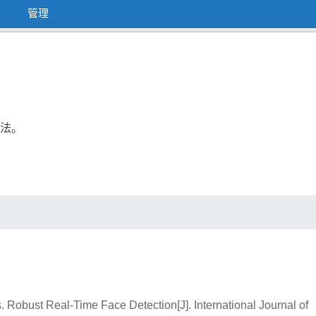
管理
方法。
bust Real-Time Face Detection[J]. International Journal of