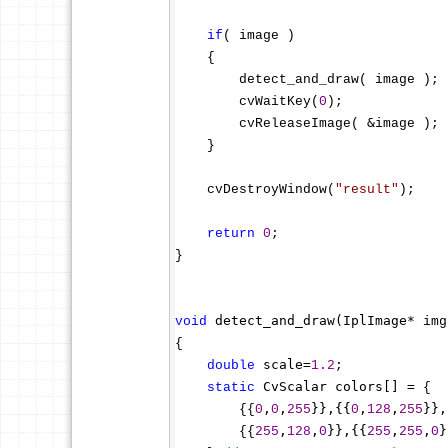
if
( image ) 

    { 

        detect_and_draw( image ); 

        cvWaitKey(
0
); 

&
        cvReleaseImage( 
image ); 
    }

    cvDestroyWindow(
"
result
"
); 

return
0
; 

}

 detect_and_draw(IplImage*
void
 img
{ 

 scale=
double
1.2
; 

 CvScalar colors[] =
static
 { 

,
,
}},{{
,
,
}},
        {{
0
0
255
0
128
255
,
,
}},{{
,
,
}
        {{
255
128
0
255
255
0