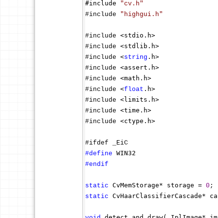
#include 
"
cv.h
"
#include 
"
highgui.h
"
<stdio.h>
#include 
<stdlib.h>
#include 
<
.h>
#include 
string
<assert.h>
#include 
<math.h>
#include 
<
.h>
#include 
float
<limits.h>
#include 
<time.h>
#include 
<ctype.h>
#include 
#define
#endif
 CvMemStorage* storage = 
static
0
 CvHaarClassifierCascade* ca
static
 detect_and_draw( IplImage*
void
 im