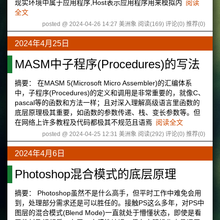
现实环境中属于应用程序,Host表示应用程序用来模拟内
阅读
全文
posted @ 2024-04-26 14:27 美洲象
阅读(169)
评论(0)
推荐(0)
2024年4月25日
MASM中子程序(Procedures)的写法
摘要： 在MASM 5(Microsoft Micro Assembler)的汇编体系
中，子程序(Procedures)的定义和调用是非常重要的，就像C、
pascal等的函数和方法一样；且对深入理解高级语言里函数的
底层原理极其重要，如函数的参数传递、栈、变长参数等。但
在网络上许多教程及代码都极其不规范且语焉
阅读全文
posted @ 2024-04-25 12:31 美洲象
阅读(292)
评论(0)
推荐(0)
2024年4月6日
Photoshop混合模式的底层原理
摘要： Photoshop虽然不是什么高手，但平时工作中难免会用
到，处理部分需求还是可以胜任的。接触PS这么多年，对PS中
图层的混合模式(Blend Mode)一直就处于懵懂状态，即使是看