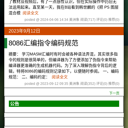
了教材及视频后，有了一点感性认识，但在实际操作中仍旧无
法运用起来。直至某一天，我在B站看到韩世麟的《把 PS 图层
混合模
阅读全文
posted @ 2024-04-06 14:34 美洲象
阅读(717)
评论(0)
推荐(0)
2023年9月12日
8086汇编指令编码规范
摘要： 学习MASM汇编时有时会被各种语法弄混，其实很多指
令的规则是很简单的，但编译器为了方便添加了伪指令来帮助
编译器更准确的生成机器代码。为了深入理解伪指令背后的逻
辑，特将8086的编码规则记录如下，以便随时参阅。 一、编码
规范： 二、编码约定：
阅读全文
posted @ 2023-09-12 09:35 美洲象
阅读(352)
评论(0)
推荐(0)
下一页
公告