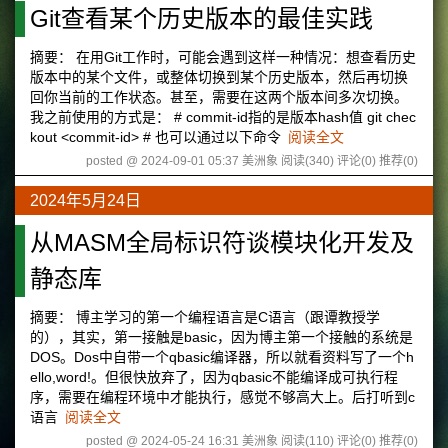
Git查看某个历史版本的最佳实践
摘要： 在用Git工作时，可能会遇到这样一种情况：想查看历史
版本中的某个文件，或整体切换到某个历史版本，然后再切换
回你当前的工作状态。甚至，需要在这两个版本间多次切换。
我之前使用的方式是： # commit-id指的是版本hash值 git chec
kout <commit-id> # 也可以通过以下命令
阅读全文
posted @ 2024-09-01 05:37 美洲象
阅读(340)
评论(0)
推荐(0)
2024年5月24日
从MASM全局标识符谈模块化开发及
静态库
摘要： 博主学习的第一个编程语言是C语言（跟谭教授学
的），其实，第一接触是basic，因为博主第一个接触的系统是
DOS。Dos中自带一个qbasic编译器，所以就看资料写了一个h
ello,word!。但很快放弃了，因为qbasic不能编译成可执行程
序，需要在编程环境中才能执行，感觉不够高大上。后打听到c
语言
阅读全文
posted @ 2024-05-24 16:31 美洲象
阅读(110)
评论(0)
推荐(0)