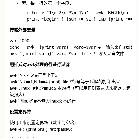
累加每一行的第一个字段：
  echo -e "1\n 2\n 3\n 4\n" | awk 'BEGIN{num = 0
  print "begin";} {sum += $1;} END {print "==";
传递外部变量
var=1000

echo | awk '{print vara}' vara=$var #  输入来自stdin

awk '{print vara}' vara=$var file # 输入来自文件
用样式对awk处理的行进行过滤
awk 'NR < 5' #行号小于5
awk 'NR==1,NR==4 {print}' file #行号等于1和4的打印出来
awk '/linux/' #包含linux文本的行（可以用正则表达式来指定，超
级强大）
awk '!/linux/' #不包含linux文本的行
设置定界符
使用-F来设置定界符（默认为空格）
awk -F: '{print $NF}' /etc/passwd