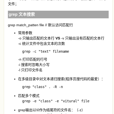
文件；
grep 文本搜索
grep match_patten file // 默认访问匹配行
常用参数
-o 只输出匹配的文本行
VS
-v 只输出没有匹配的文本行
-c 统计文件中包含文本的次数
  grep -c "text" filename
-n 打印匹配的行号
-i 搜索时忽略大小写
-l 只打印文件名
在多级目录中对文本递归搜索(程序员搜代码的最爱）：
  grep "class" . -R -n
匹配多个模式
  grep -e "class" -e "vitural" file
grep输出以\0作为结尾符的文件名：（-z）