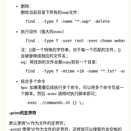
删除：
删除当前目录下所有的swp文件：
  find . -type f -name "*.swp" -delete
执行动作（强大的exec）
  find . -type f -user root -exec chown w
注：{}是一个特殊的字符串，对于每一个匹配的文件，{}
会被替换成相应的文件名；
eg：将找到的文件全都copy到另一个目录：
  find . -type f -mtime +10 -name "*.txt" -exec
结合多个命令
tips: 如果需要后续执行多个命令，可以将多个命令写成一
个脚本。然后 -exec 调用时执行脚本即可；
  -exec ./commands.sh {} \;
-print的定界符
默认使用'\n'作为文件的定界符；
-print0 使用'\0'作为文件的定界符，这样就可以搜索包含空格的