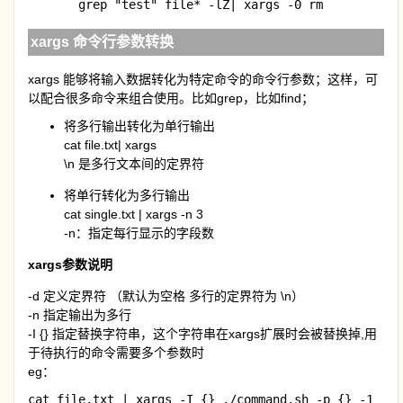
  grep "test" file* -lZ| xargs -0 rm
xargs 命令行参数转换
xargs 能够将输入数据转化为特定命令的命令行参数；这样，可
以配合很多命令来组合使用。比如grep，比如find；
将多行输出转化为单行输出
cat file.txt| xargs
\n 是多行文本间的定界符
将单行转化为多行输出
cat single.txt | xargs -n 3
-n：指定每行显示的字段数
xargs参数说明
-d 定义定界符 （默认为空格 多行的定界符为 \n）
-n 指定输出为多行
-I {} 指定替换字符串，这个字符串在xargs扩展时会被替换掉,用
于待执行的命令需要多个参数时
eg：
cat file.txt | xargs -I {} ./command.sh -p {} -1