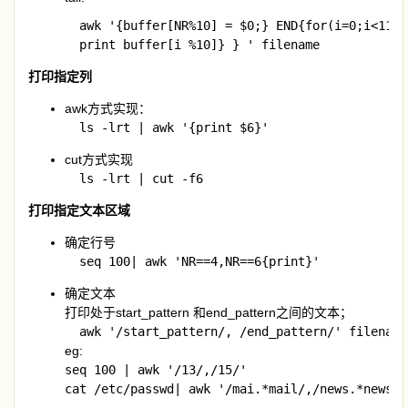
  awk '{buffer[NR%10] = $0;} END{for(i=0;i<11;i+
  print buffer[i %10]} } ' filename
打印指定列
awk方式实现：
  ls -lrt | awk '{print $6}'
cut方式实现
  ls -lrt | cut -f6
打印指定文本区域
确定行号
  seq 100| awk 'NR==4,NR==6{print}'
确定文本
打印处于start_pattern 和end_pattern之间的文本；
  awk '/start_pattern/, /end_pattern/' filename
eg:
seq 100 | awk '/13/,/15/'

cat /etc/passwd| awk '/mai.*mail/,/news.*news/'