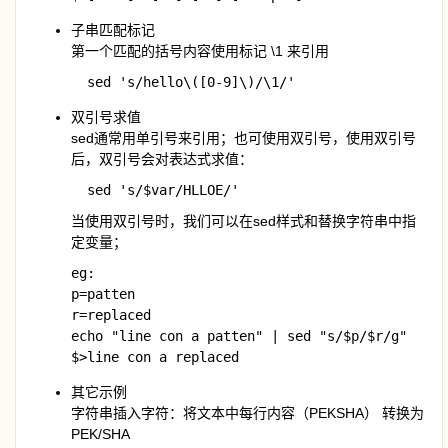
子串匹配标记
第一个匹配的括号内容使用标记 \1 来引用
  sed 's/hello\([0-9]\)/\1/'
双引号求值
sed通常用单引号来引用；也可使用双引号，使用双引号
后，双引号会对表达式求值：
  sed 's/$var/HLLOE/' 
当使用双引号时，我们可以在sed样式和替换字符串中指
定变量；
eg:

p=patten

r=replaced

echo "line con a patten" | sed "s/$p/$r/g"

$>line con a replaced
其它示例
字符串插入字符：将文本中每行内容（PEKSHA） 转换为
PEK/SHA