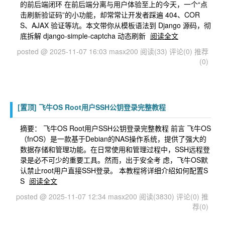
的前后端闭环 在前后端分离与用户体验至上的今天，一个“点
击刷新验证码”的小功能，却常常让开发者踩遍 404、COR
S、AJAX 验证等坑。本文带你从模板语法到 Django 源码，彻
底拆解 django-simple-captcha 动态刷新
阅读全文
posted @ 2025-11-07 16:03 masx200
阅读(33)
评论(0)
推荐
(0)
[置顶]
飞牛OS Root用户SSH公钥登录完整教程
摘要： 飞牛OS Root用户SSH公钥登录完整教程 前言 飞牛OS
（fnOS）是一款基于Debian的NAS操作系统，提供了强大的
数据存储和管理功能。在日常使用和管理过程中，SSH远程登
录是必不可少的重要工具。然而，出于安全考 虑，飞牛OS默
认禁止root用户直接SSH登录。 本教程将详细介绍如何配置S
S
阅读全文
posted @ 2025-11-07 12:34 masx200
阅读(3830)
评论(0)
推
荐(0)