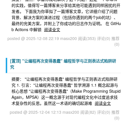
的实践，值得写一篇博客来分享给其他可能遇到同样困扰的开
发者。 下面我为你草拟了一篇博客文章，它详细介绍了问题
背景、解决方案的演进过程（包括你遇到的两个job的坑）、
最终的完美方案，并附上了你成功的日志作为证明。 在 GitHu
b Actions 中解锁
阅读全文
posted @ 2025-12-08 22:19 masx200
阅读(353)
评论(0)
推荐
(0)
[置顶]
"让编程再次变得愚蠢" 编程哲学与正则表达式陷阱研
究
摘要： "让编程再次变得愚蠢" 编程哲学与正则表达式陷阱研
究 1. 引言："让编程再次变得愚蠢" 哲学溯源 1.1 概念起源与
核心思想 "让编程再次变得愚蠢"（Make Programming Stupid
Again，MPSA）这一概念源于对现代编程文化中过度追求技
术复杂性的反思。虽然这一术语的确切起源难
阅读全文
posted @ 2025-12-04 12:13 masx200
阅读(82)
评论(0)
推荐
(0)