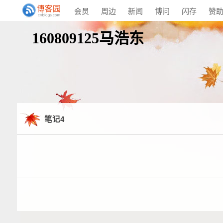
会员
周边
新闻
博问
闪存
赞
160809125马浩东
笔记4