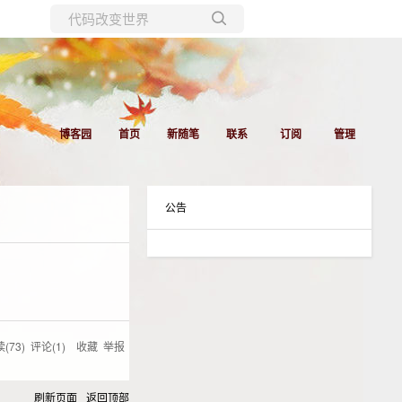
所有博客
当前博客
博客园
首页
新随笔
联系
订阅
管理
公告
(
73
) 评论(
1
)
收藏
举报
刷新页面
返回顶部