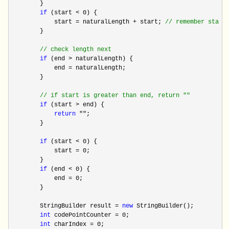
        }

if
 (start < 0
) {

            start 
= naturalLength + start; 
//
 remember start
        }

//
 check length next
if
 (end >
 naturalLength) {

            end 
=
 naturalLength;

        }

//
 if start is greater than end, return ""
if
 (start >
 end) {

return
 ""
;

        }

if
 (start < 0
) {

            start 
= 0
;

        }

if
 (end < 0
) {

            end 
= 0
;

        }

        StringBuilder result 
= 
new
 StringBuilder();

int
 codePointCounter = 0
;

int
 charIndex = 0
;
