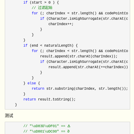
if
 (start > 0
 ) {

//
 过滤起始
for
 (; charIndex < str.length() && codePointCoun
if
 (Character.isHighSurrogate(str.charAt(char
                    charIndex
++
;

                }

            }

        }

if
 (end <
 naturalLength) {

for
 (; charIndex < str.length() && codePointCoun
                result.append(str.charAt(charIndex));

if
 (Character.isHighSurrogate(str.charAt(char
                    result.append(str.charAt(
++
charIndex));

                }

            }

        } 
else
 {

return
 str.substring(charIndex, str.length());

        }

return
 result.toString();

    }
测试
//
 "\uD83D\uDF01" == 🜁

//
 "\uD801\uDC00" == 𐐀