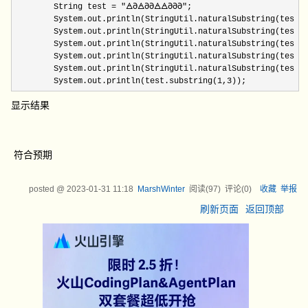
        String test = "🜁𐐀🜁𐐀𐐀🜁🜁𐐀𐐀𐐀"
;

        System.out.println(StringUtil.naturalSubstring(test,
        System.out.println(StringUtil.naturalSubstring(test,
        System.out.println(StringUtil.naturalSubstring(test,
        System.out.println(StringUtil.naturalSubstring(test,
        System.out.println(StringUtil.naturalSubstring(test,
        System.out.println(test.substring(
1,3)); 
显示结果
符合预期
posted @
2023-01-31 11:18
MarshWinter
阅读(
97
) 评论(
0
)
收藏
举报
刷新页面
返回顶部