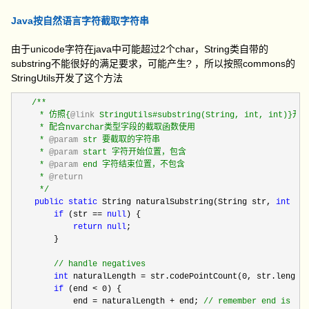
Java按自然语言字符截取字符串
由于unicode字符在java中可能超过2个char，String类自带的
substring不能很好的满足要求，可能产生? ，所以按照commons的
StringUtils开发了这个方法
　　/**
     * 仿照{
@link
 StringUtils#substring(String, int,
     * 配合nvarchar类型字段的截取函数使用

     * 
@param
 str 要截取的字符串

     * 
@param
 start 字符开始位置，包含

     * 
@param
 end 字符结束位置，不包含

     * 
@return
*/
public
static
 String naturalSubstring(String str, 
int
 st
if
 (str == 
null
) {

return
null
;

        }

//
 handle negatives
int
 naturalLength = str.codePointCount(0
, str.length(
if
 (end < 0
) {

            end 
= naturalLength + end; 
//
 remember end is ne