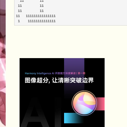
  11        11       

 11         11       

 11         11       

11   111111111111111 

 1    11111111111111 