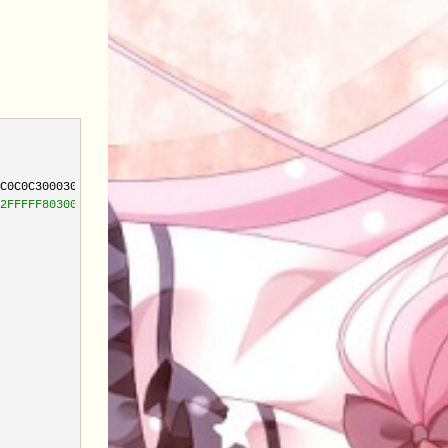
C0C0C300030000030"
;

2FFFFF80300000C000030000";