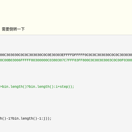
，需要倒转一下
00C303030C0C0C303030C0C0E30303EFFFFDFFFFF0C0C0C303030C0C0C303030
0C00B03006FFFFF80300000C0380307C7FFF83FF800C0C00303003C0C00F0300
>bin.length()?bin.length():i+step));

h()-1?bin.length()-1
:j));
