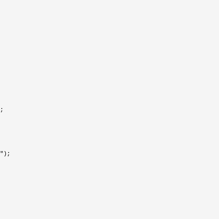
;

"
);
