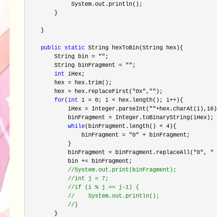
             System.out.println();

        }

    }

public
static
 String hexToBin(String hex){

        String bin 
= ""
;

        String binFragment 
= ""
;

int
 iHex;

        hex 
=
 hex.trim();

        hex 
= hex.replaceFirst("0x",""
);

for
(
int
 i = 0; i < hex.length(); i++
){

            iHex 
= Integer.parseInt(""+hex.charAt(i),16
)
            binFragment 
=
 Integer.toBinaryString(iHex);

while
(binFragment.length() < 4
){

                binFragment 
= "0" +
 binFragment;

            }

            binFragment 
= binFragment.replaceAll("0", " 
            bin 
+=
 binFragment;

//
System.out.print(binFragment);

//
int j = 7;

//
if (i % j == j-1) {

//
    System.out.println();

//
}
        }
