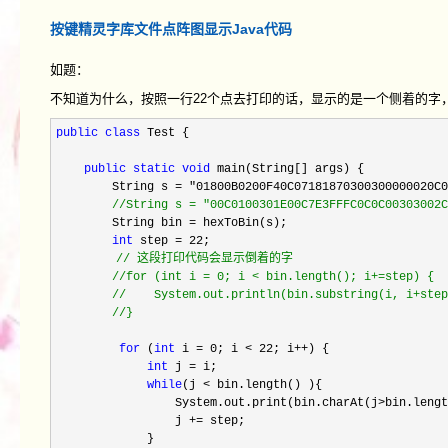
按键精灵字库文件点阵图显示Java代码
如题：
不知道为什么，按照一行22个点去打印的话，显示的是一个侧着的字
public
class
 Test {

public
static
void
 main(String[] args) {

        String s 
= "01800B0200F40C07181870300300000020C0
//
String s = "00C0100301E00C7E3FFFC0C0C00303002C
        String bin =
 hexToBin(s);

int
 step = 22
;

//
 这段打印代码会显示倒着的字

//
for (int i = 0; i < bin.length(); i+=step) {

//
    System.out.println(bin.substring(i, i+step
//
}
for
 (
int
 i = 0; i < 22; i++
) {

int
 j =
 i;

while
(j <
 bin.length() ){

                 System.out.print(bin.charAt(j
>bin.lengt
                 j 
+=
 step;

             }
