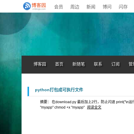
会员
周边
新闻
博问
闪存
博客园
首页
新随笔
联系
订阅
管
python打包成可执行文件
摘要： 在download.py 最后加上2行，防止闪退 print("\n运行完成") in
"myapp" chmod +x "myapp"
阅读全文