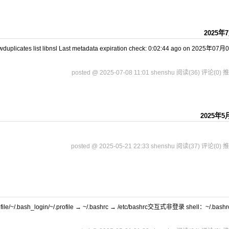
2025年
cates list libnsl Last metadata expiration check: 0:02:44 ago on 2025年07
posted @ 2025-07-08 11:01 shenshu
阅读(36)
评论(0)
推
2025年5
posted @ 2025-05-21 22:33 shenshu
阅读(37)
评论(0)
推
~/.bash_login/~/.profile → ~/.bashrc → /etc/bashrc交互式非登录 shell：~/.bashr