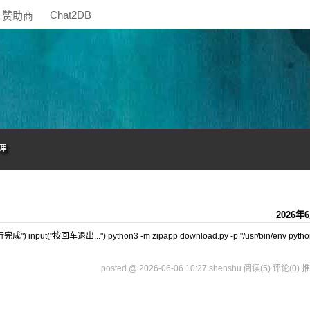
Chat2DB
赞助商
理
2026年
put("按回车退出...") python3 -m zipapp download.py -p "/usr/bin/env python
posted @ 2026-06-06 10:27 shenshu
阅读(5)
评论(0)
推