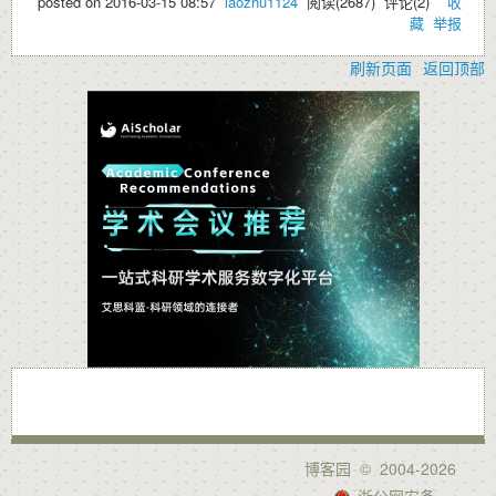
posted on
2016-03-15 08:57
laozhu1124
阅读(
2687
) 评论(
2
)
收
藏
举报
刷新页面
返回顶部
博客园
© 2004-2026