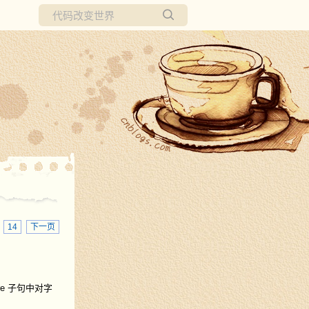
所有博客
当前博客
3
14
下一页
re 子句中对字