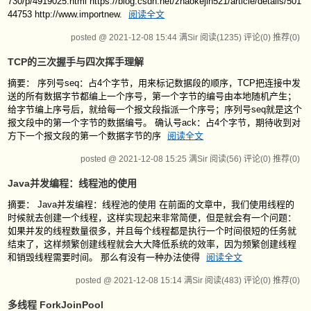
730/p/4919025.html https://blog.csdn.net/zhaokejin521/article/details/501
44753 http://www.importnew.
阅读全文
posted @ 2021-12-08 15:44 满Sir
阅读(1235)
评论(0)
推荐(0)
TCP的三次握手与四次挥手理解
摘要： 序列号seq：占4个字节，用来标记数据段的顺序，TCP把连接中发
送的所有数据字节都编上一个序号，第一个字节的编号由本地随机产生；
给字节编上序号后，就给每一个报文段指派一个序号；序列号seq就是这个
报文段中的第一个字节的数据编号。 确认号ack：占4个字节，期待收到对
方下一个报文段的第一个数据字节的序
阅读全文
posted @ 2021-12-08 15:25 满Sir
阅读(56)
评论(0)
推荐(0)
Java并发编程：线程池的使用
摘要： Java并发编程：线程池的使用 在前面的文章中，我们使用线程的
时候就去创建一个线程，这样实现起来非常简便，但是就会有一个问题：
如果并发的线程数量很多，并且每个线程都是执行一个时间很短的任务就
结束了，这样频繁创建线程就会大大降低系统的效率，因为频繁创建线程
和销毁线程需要时间。 那么有没有一种办法使得
阅读全文
posted @ 2021-12-08 15:14 满Sir
阅读(483)
评论(0)
推荐(0)
多线程 ForkJoinPool