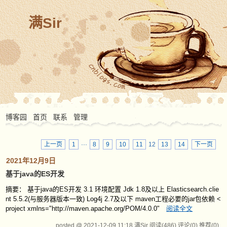
满Sir
博客园
首页
联系
管理
上一页
1
···
8
9
10
11
12
13
14
下一页
2021年12月9日
基于java的ES开发
摘要： 基于java的ES开发 3.1 环境配置 Jdk 1.8及以上 Elasticsearch.clie
nt 5.5.2(与服务器版本一致) Log4j 2.7及以下 maven工程必要的jar包依赖 <
project xmlns="http://maven.apache.org/POM/4.0.0"
阅读全文
posted @ 2021-12-09 11:18 满Sir
阅读(486)
评论(0)
推荐(0)