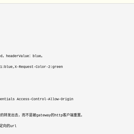
ed，headerValue：blue。

1:blue,X-Request-Color-2
:green

entials Access-Control-Allow-
Origin

发出去，而不是被gateway的http客户端重置。

向的url
