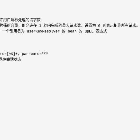
 允许用户每秒处理的请求数

0    # 令牌桶的容量，即允许在 1 秒内完成的最大请求数。设置为 0
 则表示拒绝所有请求。

 # 一个引用名为 userKeyResolver 的 bean 的 SpEL 表达式

rd=[^&]+, password=***
，保存会话状态
