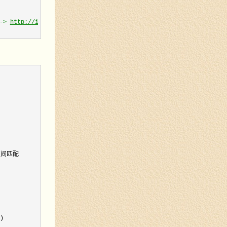
-> 
http://ip
:port/test

区间匹配


