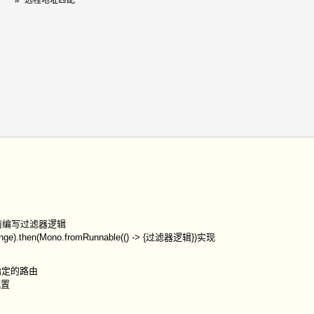
     # 远程地址匹配

ge)前编写过滤器逻辑
then(Mono.fromRunnable(() -> {过滤器逻辑})实现
联指定的路由
配置