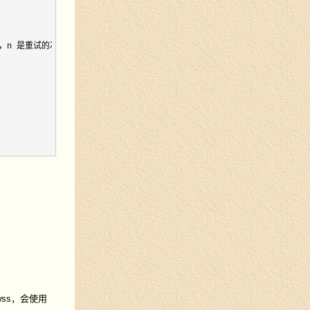
n)，n 是重试的次数；如果设置了 maxBackoff，最大的 backoff 限制为 maxBackof
或 wss，会使用