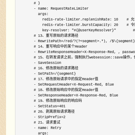
        # }

-
 name: RequestRateLimiter

          args:

            redis
-rate-limiter.replenishRate: 10
    #
            redis
-rate-limiter.burstCapacity: 2
            key
-resolver: "#{@userKeyResolver}"
       
        # 
13
、重写原始的请求路径

- RewritePath=/red/?(?<segment>.*), /
$\{segment}

        # 
14
、重写响应中的某个Header

- RewriteResponseHeader=X-Response-Red, , passwo
        # 
15
、在转发请求之前，强制执行websession::save操作
-
 SaveSession

        # 
16
、修改原始的请求路径

- SetPath=/
{segment}

        # 
17
、修改原始请求中的指定Header值

- SetRequestHeader=X-Request-
Red, Blue

        # 
18
、修改原始响应中的指定Header值

- SetResponseHeader=X-Response-
Red, Blue

        # 
19
、修改原始响应的响应码

- SetStatus=401
        # 
20
、剥离原始请求路径

- StripPrefix=2
        # 
21
、请求重试

-
 name: Retry

          args:
