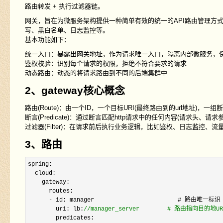
路由转发 + 执行过滤器链。
网关，旨在为微服务架构提供一种简单有效的统一的API路由管理方式
写、黑白名单、日志监控等。
基本功能如下：
统一入口：暴露出网关地址，作为请求唯一入口，隔离内部微服务，
鉴权校验：识别每个请求的权限，拒绝不符合要求的请求
动态路由：动态的将请求路由到不同的后端集群中
2、gateway核心概念
路由(Route)：由一个ID，一个目标URI(最终路由到的url地址)
断言(Predicate)：通过断言匹配http请求中的任何内容(请求头
过滤器(Filter)：在请求前后执行业务逻辑，比如鉴权、日志监控、
3、路由
spring:

  cloud:

    gateway:

      routes:

-
 id: manager                        # 路由唯一标识

        uri: lb:
//
manager_server        # 路由指向
        predicates:
