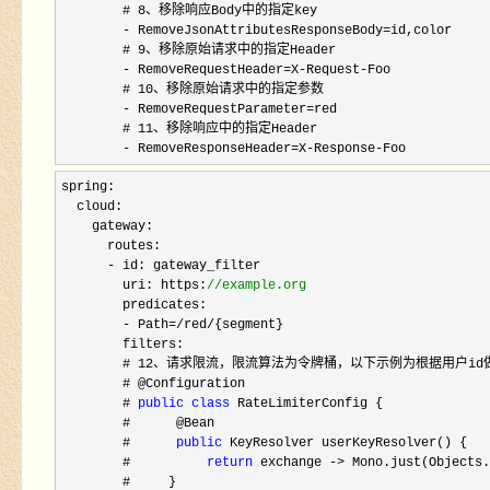
        # 8
、移除响应Body中的指定key

- RemoveJsonAttributesResponseBody=
id,color

        # 
9
、移除原始请求中的指定Header

- RemoveRequestHeader=X-Request-
Foo

        # 
10
、移除原始请求中的指定参数

- RemoveRequestParameter=
red

        # 
11
、移除响应中的指定Header

- RemoveResponseHeader=X-Response-Foo
spring:

  cloud:

    gateway:

      routes:

-
 id: gateway_filter

        uri: https:
//
example.org
        predicates:

- Path=/red/
{segment}

        filters:

        # 
12
、请求限流，限流算法为令牌桶，以下示例为根据用户id做
        # @Configuration

        # 
public
class
 RateLimiterConfig {

        #      @Bean

        #      
public
 KeyResolver userKeyResolver() {

        #          
return
 exchange -> Mono.just(Objects.
        #     }
