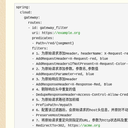
spring:

  cloud:

    gateway:

      routes:

-
 id: gateway_filter

        uri: https:
//
example.org
        predicates:

- Path=/red/
{segment}

        filters:

        # 
1、为原始请求添加Header。headerName：X-Request-
r
- AddRequestHeader=X-Request-
red, blue        

- AddRequestHeadersIfNotPresent=X-Request-Color-
        # 
2
、为原始请求添加参数。参数名,参数值

- AddRequestParameter=
red, blue

        # 
3
、为原始响应添加Header

- AddResponseHeader=X-Response-
Red, Blue

        # 
4
、剔除响应头中重复的值

- DedupeResponseHeader=Access-Control-Allow-Cred
        # 
5
、为原始请求路径添加前缀

- PrefixPath=/
mypath

        # 
6
、配置该过滤器后，会原始请求的host头信息，并原封不动的转
-
 PreserveHostHeader

        # 
7
、将原始请求重定向到指定的URL，参数为http状态码及重定
- RedirectTo=302, https:
//
acme.org