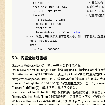
            retries: 
3
                        # 重试次数

            statuses: BAD_GATEWAY            # 应被重试的 H
            methods: GET,POST                # 应被重试的 
            backoff:                        # 为
              firstBackoff: 10ms

              maxBackoff: 50ms

              factor: 
2
              basedOnPreviousValue: 
false
        # 
22
、设置允许接收最大请求包的大小。如果请求包大小超过设置的值，则
-
 name: RequestSize

          args:

            maxSize: 
5000000
5.3、内置全局过滤器
GatewayMetricsFilter(0)：统计一些网关的性能指标
RouteToRequestUrlFilter(10000)：把浏览器的URL请求的Path
NettyRoutingFilter(2147483647)：通过HttpClient客户端转
NettyWriteResponseFilter(-1)：在所有的其它的过滤器执
ForwardRoutingFilter(2147483647)：转发路由过滤器，若URI是
ForwardPathFilter(0)：解析路径，并将路径转发。
LoadBalancerClientFilter(10100)：负载均衡，解析服务名，获取
RemoveCachedBodyFilter(-2147483648)：清除网关上下文中的缓
WebsocketRoutingFilter(2147483646)：如果请求中的ServerWe