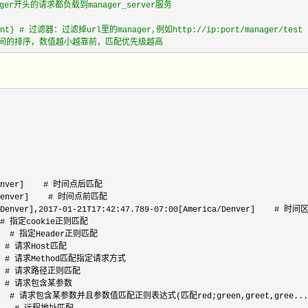
nager开头的请求都负载到manager_server服务

egment} # 过滤器：过滤掉url里的manager,例如http://ip:port/manager/test 
多个Route之间的排序，数值越小越靠前，匹配优先级越高
enver]    # 时间点后匹配

Denver]    # 时间点前匹配

Denver],2017-01-21T17:42:47.789-07:00[America/
Denver]    # 时间
   # 指定cookie正则匹配

    # 指定Header正则匹配

   # 请求Host匹配

     # 请求Method匹配指定请求方式

    # 请求路径正则匹配

    # 请求包含某参数

        # 请求包含某参数并且参数值匹配正则表达式(匹配red;green,greet,gree...)