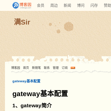
会员
周边
新闻
博问
闪存
赞
满Sir
博客园
首页
新随笔
联系
管理
订阅
gateway基本配置
gateway基本配置
1、gateway简介