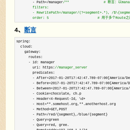
- Path=/manager
/**
                 # 断言：以ma
        filters:

        - RewritePath=/manager/(?<segment>.*), /$\{s
        order: 5                        # 用于
4、
断言
spring:

  cloud:

    gateway:

      routes:

-
 id: manager

        uri: https:
//
manager_server
        predicates:

- After=2017-01-20T17:42:47.789-07:00[America/
D
- Before=2017-01-20T17:42:47.789-07:00[America/
- Between=2017-01-20T17:42:47.789-07:00[America/
- Cookie=
chocolate, ch.p                     
- Header=X-Request-Id, \d+
                    
- Host=**.somehost.org,**
.anotherhost.org     
- Method=
GET,POST                           
- Path=/red/{segment},/blue/
{segment}        
- Query=
green                                
- Query=
red, gree.                        