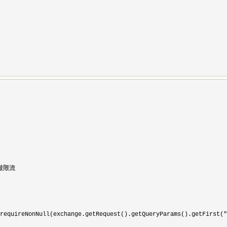
限流

requireNonNull(exchange.getRequest().getQueryParams().getFirst("