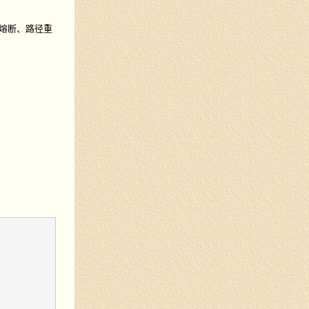
、熔断、路径重