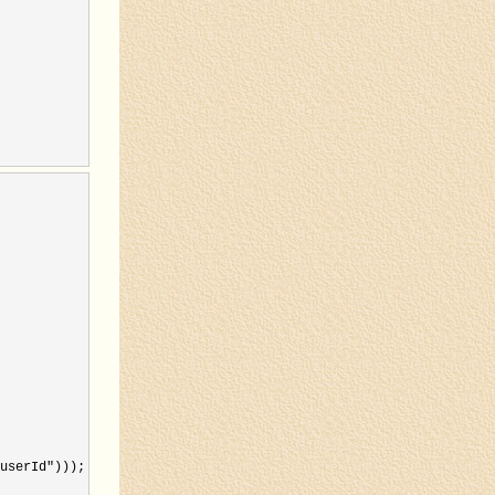
userId"
)));
