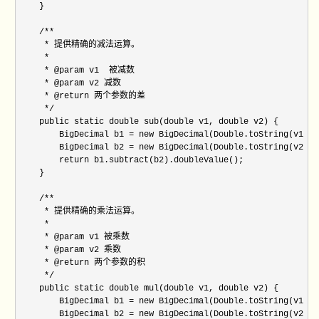
    }

    /**

     * 提供精确的减法运算。

     * 

     * @param v1  被减数

     * @param v2 减数

     * @return 两个参数的差

     */

    public static double sub(double v1, double v2) {

        BigDecimal b1 = new BigDecimal(Double.toString(v1));

        BigDecimal b2 = new BigDecimal(Double.toString(v2));

        return b1.subtract(b2).doubleValue();

    }

    /**

     * 提供精确的乘法运算。

     * 

     * @param v1 被乘数

     * @param v2 乘数

     * @return 两个参数的积

     */

    public static double mul(double v1, double v2) {

        BigDecimal b1 = new BigDecimal(Double.toString(v1));

        BigDecimal b2 = new BigDecimal(Double.toString(v2));
