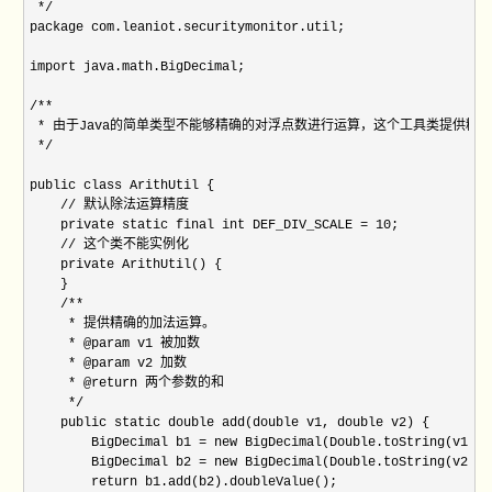
 */

package com.leaniot.securitymonitor.util;

import java.math.BigDecimal;

/**

 * 由于Java的简单类型不能够精确的对浮点数进行运算，这个工具类提供精
 */

public class ArithUtil {

    // 默认除法运算精度

    private static final int DEF_DIV_SCALE = 10;

    // 这个类不能实例化

    private ArithUtil() {

    }

    /**

     * 提供精确的加法运算。

     * @param v1 被加数

     * @param v2 加数

     * @return 两个参数的和

     */

    public static double add(double v1, double v2) {

        BigDecimal b1 = new BigDecimal(Double.toString(v1));

        BigDecimal b2 = new BigDecimal(Double.toString(v2));

        return b1.add(b2).doubleValue();
