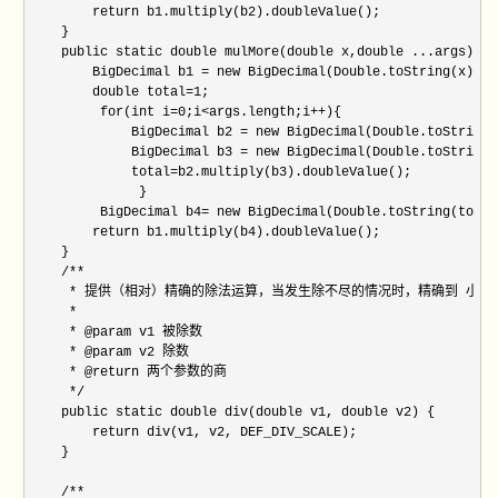
        return b1.multiply(b2).doubleValue();

    }

    public static double mulMore(double x,double ...args) {

        BigDecimal b1 = new BigDecimal(Double.toString(x));

        double total=1;

         for(int i=0;i<args.length;i++){

             BigDecimal b2 = new BigDecimal(Double.toString(
             BigDecimal b3 = new BigDecimal(Double.toString(
             total=b2.multiply(b3).doubleValue();

              }

         BigDecimal b4= new BigDecimal(Double.toString(total)
        return b1.multiply(b4).doubleValue();

    }

    /**

     * 提供（相对）精确的除法运算，当发生除不尽的情况时，精确到 小数
     * 

     * @param v1 被除数

     * @param v2 除数

     * @return 两个参数的商

     */

    public static double div(double v1, double v2) {

        return div(v1, v2, DEF_DIV_SCALE);

    }

    /**
