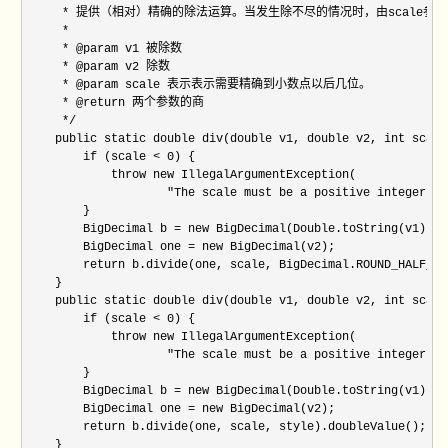
     * 提供（相对）精确的除法运算。当发生除不尽的情况时，由scale参
     * 

     * @param v1 被除数

     * @param v2 除数

     * @param scale 表示表示需要精确到小数点以后几位。

     * @return 两个参数的商

     */

    public static double div(double v1, double v2, int scale)
        if (scale < 0) {

            throw new IllegalArgumentException(

                    "The scale must be a positive integer or
        }

        BigDecimal b = new BigDecimal(Double.toString(v1));

        BigDecimal one = new BigDecimal(v2);

        return b.divide(one, scale, BigDecimal.ROUND_HALF_UP
    }

    public static double div(double v1, double v2, int scale
        if (scale < 0) {

            throw new IllegalArgumentException(

                    "The scale must be a positive integer or
        }

        BigDecimal b = new BigDecimal(Double.toString(v1));

        BigDecimal one = new BigDecimal(v2);

        return b.divide(one, scale, style).doubleValue();

    }
