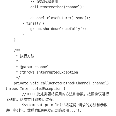
            // 发起远程调用

            callRemoteMethod(channel);

            channel.closeFuture().sync();

        } finally {

            group.shutdownGracefully();

        }

    }

    /**

     * 执行方法

     *

     * @param channel

     * @throws InterruptedException

     */

    private void callRemoteMethod(Channel channel) 
throws InterruptedException {

        //TODO 此处需要将调用的方法和参数，按照协议进行
序列化。这次暂且省去此过程。

        System.out.println("A进程将 请求的方法和参数 
进行序列化，然后向B进程发起网络调用...");
