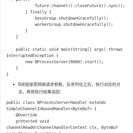
            future.channel().closeFuture().sync();

        } finally {

            bossGroup.shutdownGracefully();

            workerGroup.shutdownGracefully();

        }

    }

    public static void main(String[] args) throws 
InterruptedException {

        new BProcessServer(8088).start();

    }

B进程接受网络请求参数，反序列化之后，执行对应的方
法，再将执行结果返回：
public class BProcessServerHandler extends 
SimpleChannelInboundHandler<ByteBuf> {

    @Override

    protected void 
channelRead0(ChannelHandlerContext ctx, ByteBuf 