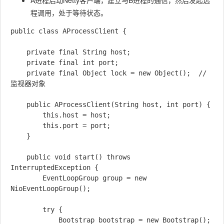
A进程启动Netty客户端，建立与B进程的通信，然后发起远
程调用，处于等待状态。
public class AProcessClient {

    private final String host;

    private final int port;

    private final Object lock = new Object();  // 
监视器对象

    public AProcessClient(String host, int port) {

        this.host = host;

        this.port = port;

    }

    public void start() throws 
InterruptedException {

        EventLoopGroup group = new 
NioEventLoopGroup();

        try {

            Bootstrap bootstrap = new Bootstrap();
