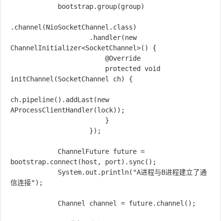
            bootstrap.group(group)

.channel(NioSocketChannel.class)

                    .handler(new 
ChannelInitializer<SocketChannel>() {

                        @Override

                        protected void 
initChannel(SocketChannel ch) {

ch.pipeline().addLast(new 
AProcessClientHandler(lock));

                        }

                    });

            ChannelFuture future = 
bootstrap.connect(host, port).sync();

            System.out.println("A进程与B进程建立了通
信连接");

            Channel channel = future.channel();
