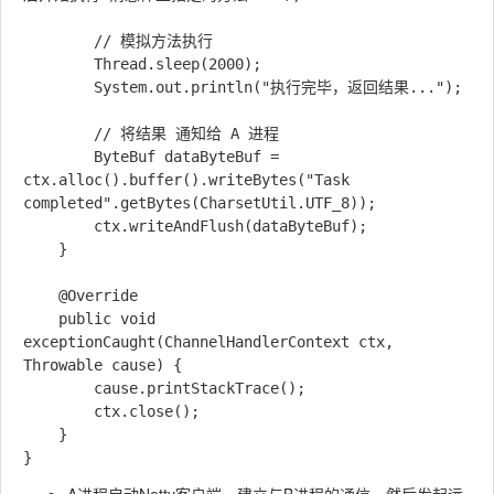
        // 模拟方法执行

        Thread.sleep(2000);

        System.out.println("执行完毕，返回结果...");

        // 将结果 通知给 A 进程

        ByteBuf dataByteBuf = 
ctx.alloc().buffer().writeBytes("Task 
completed".getBytes(CharsetUtil.UTF_8));

        ctx.writeAndFlush(dataByteBuf);

    }

    @Override

    public void 
exceptionCaught(ChannelHandlerContext ctx, 
Throwable cause) {

        cause.printStackTrace();

        ctx.close();

    }
