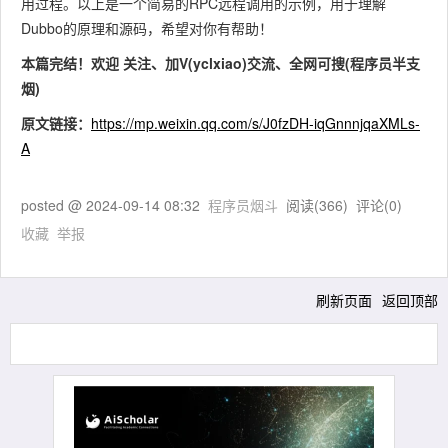
用过程。以上是一个简易的RPC远程调用的示例，用于理解
Dubbo的原理和源码，希望对你有帮助！
本篇完结！欢迎 关注、加V(yclxiao)交流、全网可搜(程序员半支
烟)
原文链接：
https://mp.weixin.qq.com/s/J0fzDH-iqGnnnjqaXMLs-
A
posted @
2024-09-14 08:32
程序员烟斗
阅读(
366
) 评论(
0
)
收藏
举报
刷新页面
返回顶部