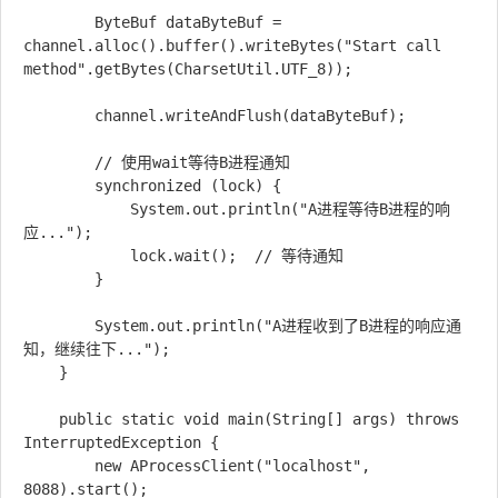
        ByteBuf dataByteBuf = 
channel.alloc().buffer().writeBytes("Start call 
method".getBytes(CharsetUtil.UTF_8));

        channel.writeAndFlush(dataByteBuf);

        // 使用wait等待B进程通知

        synchronized (lock) {

            System.out.println("A进程等待B进程的响
应...");

            lock.wait();  // 等待通知

        }

        System.out.println("A进程收到了B进程的响应通
知，继续往下...");

    }

    public static void main(String[] args) throws 
InterruptedException {

        new AProcessClient("localhost", 
8088).start();
