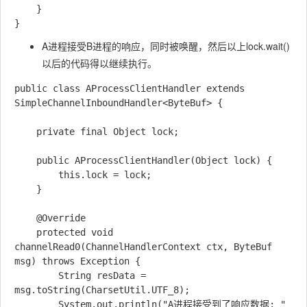
    }

A进程接受B进程的响应，同时被唤醒，然后以上
lock.wait()
以后的代码得以继续执行。
public class AProcessClientHandler extends 
SimpleChannelInboundHandler<ByteBuf> {

    private final Object lock;

    public AProcessClientHandler(Object lock) {

        this.lock = lock;

    }

    @Override

    protected void 
channelRead0(ChannelHandlerContext ctx, ByteBuf 
msg) throws Exception {

        String resData = 
msg.toString(CharsetUtil.UTF_8);

        System.out.println("A进程接受到了响应数据: " 