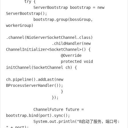
        try {

            ServerBootstrap bootstrap = new 
ServerBootstrap();

            bootstrap.group(bossGroup, 
workerGroup)

.channel(NioServerSocketChannel.class)

                    .childHandler(new 
ChannelInitializer<SocketChannel>() {

                        @Override

                        protected void 
initChannel(SocketChannel ch) {

ch.pipeline().addLast(new 
BProcessServerHandler());

                        }

                    });

            ChannelFuture future = 
bootstrap.bind(port).sync();

            System.out.println("B启动了服务，端口号: 
" + port);
