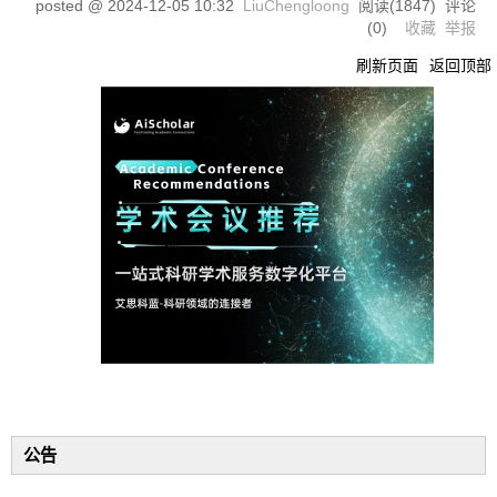
posted @
2024-12-05 10:32
LiuChengloong
阅读(
1847
) 评论
(
0
)
收藏
举报
刷新页面
返回顶部
公告