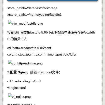
store_path0=/data/fastdfs/storage
#store_path1=/home/yuqing/fastdfs1
接着我们需要把
fastdfs-5.05
下面的配置中还没有存在
/etc/fdfs
中的拷贝进去
cd /software/fastdfs-5.05/conf
cp anti-steal.jpg http.conf mime.types /etc/fdfs/
2.
配置 Nginx
。编辑
nginx.conf
文件：
cd /usr/local/nginx/conf
vi nginx.conf