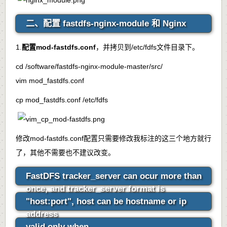
二、配置 fastdfs-nginx-module 和 Nginx
1.
配置
mod-fastdfs.conf
，并拷贝到
/etc/fdfs
文件目录下。
cd /software/fastdfs-nginx-module-master/src/
vim mod_fastdfs.conf
cp mod_fastdfs.conf /etc/fdfs
修改
mod-fastdfs.conf
配置只需要修改我标注的这三个地方就行
了，其他不需要也不建议改变。
FastDFS tracker_server can ocur more than
once, and tracker_server format is
"host:port", host can be hostname or ip
address
valid only when