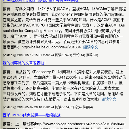
摘要： 写此文目的：让外行人了解ACM，重视ACM。让ACMer了解评测程
序评测原理以便更好得做题。让pythoner了解如何使用更好的使用python。
在讲解之前，先给外行人补充一些关于ACM的知识。什么是ACM？我们平
常指的ACM是ACM/ICPC（国际大学生程序设计竞赛），这是由ACM（As
sociation for Computing Machinery，美国计算机协会）组织的年度性竞
赛，始于1970年，是全球大学生计算机程序能力竞赛活动中最有影响的一
项赛事。被誉为计算机界奥林匹克。了解更多关于ACM的信息可以参考：
百度百科：http://baike.baidu.com/view/201684
阅读全文
posted @ 2013-05-12 15:31 ma6174
阅读(27421)
评论(14)
推荐(25)
我的树莓派的文章发表啦！
摘要： 自从我的《Raspberry Pi（树莓派）试用小记》文章发表后，截止
到2013年5月7日，文章的访问量已经12000多了。后来不知道怎么被移动信
息杂志社看到了，然后邀我写一篇文章《新鲜树莓派，你属哪一派》。虽
然稿费不多，还是挺高兴的，毕竟是第一次在这么大的杂志上发表文章。
三月份发表的，到现在才能下载电子版的。下面是文章的截图。感谢MI编
辑@吕文英的大力支持！(友情提示：点击图片可以放大哦)
阅读全文
posted @ 2013-05-07 20:18 ma6174
阅读(2154)
评论(4)
推荐(4)
西邮Linux小组免试题——继续挑战
摘要： 上一篇博客(http://www.cnblogs.com/ma6174/archive/2013/05/04/3