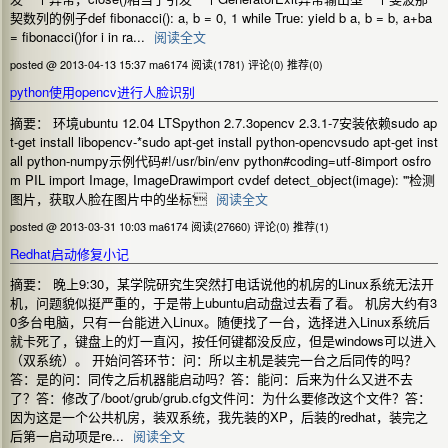
契数列的例子def fibonacci(): a, b = 0, 1 while True: yield b a, b = b, a+ba
= fibonacci()for i in ra...
阅读全文
posted @ 2013-04-13 15:37 ma6174
阅读(1781)
评论(0)
推荐(0)
python使用opencv进行人脸识别
摘要： 环境ubuntu 12.04 LTSpython 2.7.3opencv 2.3.1-7安装依赖sudo ap
t-get install libopencv-*sudo apt-get install python-opencvsudo apt-get inst
all python-numpy示例代码#!/usr/bin/env python#coding=utf-8import osfro
m PIL import Image, ImageDrawimport cvdef detect_object(image): '''检测
图片，获取人脸在图片中的坐标'
阅读全文
posted @ 2013-03-31 10:03 ma6174
阅读(27660)
评论(0)
推荐(1)
Redhat启动修复小记
摘要： 晚上9:30，某学院研究生突然打电话说他的机房的Linux系统无法开
机，问题貌似挺严重的，于是带上ubuntu启动盘过去看了看。 机房大约有3
0多台电脑，只有一台能进入Linux。随便找了一台，选择进入Linux系统后
就卡死了，键盘上的灯一直闪，按任何键都没反应，但是windows可以进入
（双系统）。 开始问答环节：问：所以主机是装完一台之后同传的吗？
答：是的问：同传之后机器能启动吗？答：能问：后来为什么又进不去
了？答：修改了/boot/grub/grub.cfg文件问：为什么要修改这个文件？答：
因为这是一个公共机房，装双系统，我先装的XP，后装的redhat，装完之
后第一启动项是re...
阅读全文