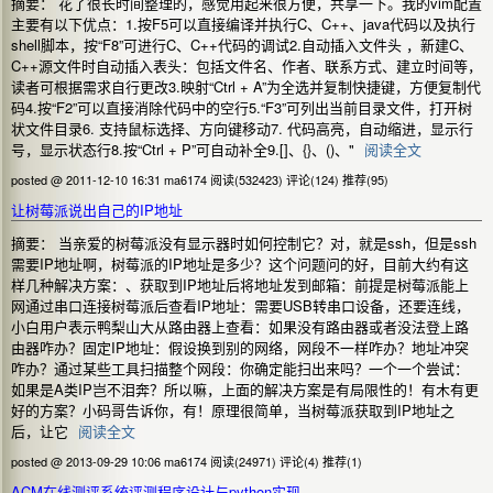
摘要： 花了很长时间整理的，感觉用起来很方便，共享一下。我的vim配置
主要有以下优点：1.按F5可以直接编译并执行C、C++、java代码以及执行
shell脚本，按“F8”可进行C、C++代码的调试2.自动插入文件头 ，新建C、
C++源文件时自动插入表头：包括文件名、作者、联系方式、建立时间等，
读者可根据需求自行更改3.映射“Ctrl + A”为全选并复制快捷键，方便复制代
码4.按“F2”可以直接消除代码中的空行5.“F3”可列出当前目录文件，打开树
状文件目录6. 支持鼠标选择、方向键移动7. 代码高亮，自动缩进，显示行
号，显示状态行8.按“Ctrl + P”可自动补全9.[]、{}、()、"
阅读全文
posted @ 2011-12-10 16:31 ma6174
阅读(532423)
评论(124)
推荐(95)
让树莓派说出自己的IP地址
摘要： 当亲爱的树莓派没有显示器时如何控制它？对，就是ssh，但是ssh
需要IP地址啊，树莓派的IP地址是多少？这个问题问的好，目前大约有这
样几种解决方案：、获取到IP地址后将地址发到邮箱：前提是树莓派能上
网通过串口连接树莓派后查看IP地址：需要USB转串口设备，还要连线，
小白用户表示鸭梨山大从路由器上查看：如果没有路由器或者没法登上路
由器咋办？固定IP地址：假设换到别的网络，网段不一样咋办？地址冲突
咋办？通过某些工具扫描整个网段：你确定能扫出来吗？一个一个尝试：
如果是A类IP岂不泪奔？所以嘛，上面的解决方案是有局限性的！有木有更
好的方案？小码哥告诉你，有！原理很简单，当树莓派获取到IP地址之
后，让它
阅读全文
posted @ 2013-09-29 10:06 ma6174
阅读(24971)
评论(4)
推荐(1)
ACM在线测评系统评测程序设计与python实现