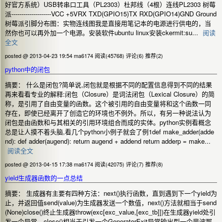
好官方系统）USB转串口工具（PL2303）杜邦线（4根）连线PL2303 树莓
派--------------------VCC +5VRX TXD(GPIO15)TX RXD(GPIO14)GND Ground
树莓派引脚分布图：实物连线图我是直接用笔记本的电源进行供电的，当
然你也可以再外加一个电源。安装软件ubuntu linux安装ckermit:su...
阅读
全文
posted @ 2013-04-23 19:54 ma6174
阅读(45768)
评论(6)
推荐(2)
python中的闭包
摘要： 什么是闭包?简单说,闭包就是根据不同的配置信息得到不同的结果
再来看看专业的解释:闭包（Closure）是词法闭包（Lexical Closure）的简
称，是引用了自由变量的函数。这个被引用的自由变量将和这个函数一同
存在，即使已经离开了创造它的环境也不例外。所以，有另一种说法认为
闭包是由函数和与其相关的引用环境组合而成的实体。python实例看概念
总是让人摸不着头脑,看几个python小例子就会了例1def make_adder(adde
nd): def adder(augend): return augend + addend return adderp = make...
阅读全文
posted @ 2013-04-15 17:38 ma6174
阅读(42075)
评论(7)
推荐(8)
yield生成器函数的一点总结
摘要： 生成器有主要有四种方法：next()执行函数，直到遇到下一个yield为
止，并返回值send(value)为生成器发送一个数值，next()方法就相当于send
(None)close()终止生成器throw(exc[exc_value,[exc_tb]])在生成器yield处引
发一个异常，close()相当于引发一个GeneratorExit异常输出型一个斐波那