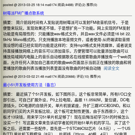
posted @ 2013-03-25 18:14 ma6174
阅读(4488)
评论(2)
推荐(0)
树莓派FM广播点歌系统
摘要： 简介前段时间有人发贴说用树莓派可以发射FM收音机信号， 于是
便整来玩玩，发现效果还不错，于是想扩充一下功能。网上实现的FM发射
功能是有局限性的：只能播放wav格式文件，并且wav文件必须是16 bit 22.
5kHz Mono格式的。只支持播放本地音频文件，或者使用-从终端读取音频
我设想的或已经实现的功能是这样的：支持mp3格式支持流媒体，或者说支
持直接播放网络上的音乐可以添加音乐，方便管理可以批量添加歌曲可以
播放局域网内电脑上的音乐自动根据歌名在线搜索歌曲并播放有一个web页
面，允许任何人添加自己喜欢的歌曲web页面显示当前正在播放的歌曲和将
要播放的歌曲列表当播放列表里面没有歌曲的时候自动随
阅读全文
posted @ 2013-03-02 21:48 ma6174
阅读(20666)
评论(10)
推荐(4)
最小51开发板使用方法（备忘）
摘要： 最近搞了个51开发板，如下图所示，这个板非常简单，所有I/O口全
部引出，可自己扩展外设，P0上拉电阻，晶振 11.0592M，复位键，DC电
源插头，DC电源的自锁开关，单片机锁紧座，外扩三路VCC和GND。和以
前同学们买的大开发板比较，这个板可定制性更强，由于东西很少，这个
板才13块钱，用来学习51单片机足够了！现在后悔当初学习51的时候怎么
没买一个！写这篇文章来告诉初学者如何开始51单片机的学习。 买了这个
板之后，还需要一些配件，首先是一个STC89C52芯片（4.5元），一个US
B/TTL单片机下载模块（8元），杜邦线（20cm，40根，4元），5V电源，