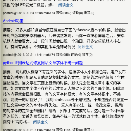
其他的像LED发光二极管，蜂...
阅读全文
posted @ 2013-02-24 16:08 ma6174
阅读(2842)
评论(0)
推荐(2)
Android彩蛋
摘要： 好多人都知道当你疯狂得点击下图的“Android版本”的时候，就会出
来对应版本的安卓机器人，后来偶然发现，当你一直按着屏幕之后，安卓
机器人就会变大，过一段时间就会出现一个动画，好多安卓机器人往右
飞。有图有真相。不知其他版本是神马情况
阅读全文
posted @ 2013-02-21 14:41 ma6174
阅读(955)
评论(0)
推荐(0)
python正则表达式修复网站文章字体不统一问题
摘要： 网站的大框架下有定义的字体，包括字体大小和颜色等，用户发布
文章的时候可能是从其他网站复制过来的文本，复制的过程也保留了字体
描述信息。当文章在页面上显示的时候，默认先会使用文章中定义的字
体，如果文章中字体不存在的话才显示大框架下定义的全局字体。因此网
站的内容就会显得很乱，有的文章字体很大，有的文章字体很小，不美
观。能统一的话就好了！ 我对html和css等不是很熟，不知道是否能设置一
下让文章中定义的字体内容失效。 笨人有笨办法，统一修改文章，将用户
的对字体的定义全部删除！哈哈！如果手工完成的话，这可是一个相当繁
重的任务，要首先预览页面，如果不统一的话就修改字体，幸好编辑器里
面有个“清除格...
阅读全文
posted @ 2013-02-21 11:06 ma6174
阅读(1144)
评论(0)
推荐(0)