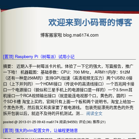
欢迎来到小码哥的博客
博客搬家啦 blog.ma6174.com
[置顶]
Raspberry Pi（树莓派）试用小记
摘要： 近期入手一树莓派卡片机，体验了一下它的强大，写篇报告，推广
一下哈！ 机器截图：基础参数：CPU：700 MHz， ARM11内存：512M
（还有一种是256M的）支持GPU加速（高清视频无压力）两个USB2.0接
口（上下并列的）一个HDMI接口（传说中的高清线接口）一个百兆网卡接
口一个电源接口（貌似和三星手机上的电源接口是一样的）一个3.5mm耳
机接口一个RCA视频输出接口（就是能连电视那个口，黄色的，圆的）一
个SD卡槽 淘宝上买的，官网只有上面一个板和两个说明书，淘宝上给加一
个黑色外壳，然后我又和卖家要了根电源线。 包装壳挺漂亮的黑色的外壳
拆开包装以后，就迫不及待的开机测试。测...
阅读全文
posted @ 2013-01-25 09:43 ma6174
阅读(94550)
评论(36)
推荐(21)
[置顶]
强大的vim配置文件，让编程更随意