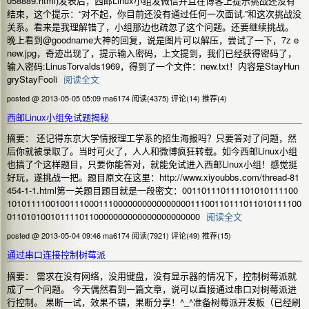
058889.html)发表后，西邮Linux小组发微信并且在博客上提示挑战还没有
结束，这个提示：“对不起，你目前还没有通过任何一次面试.”和这次挑战没
关系。看来是我理解错了，小组那边也疏忽了这个问题。还要继续挑战。
晚上看到@goodname大神的回复，说是图片可以解压，尝试了一下，7z e
new.jpg，奇迹出现了，提示输入密码，上文提到，我们已经获得密码了，
输入密码:LinusTorvalds1969，得到了一个文件：new.txt！内容是StayHun
gryStayFooli
阅读全文
posted @ 2013-05-05 05:09 ma6174
阅读(4375)
评论(14)
推荐(4)
西邮Linux小组免试题揭秘
摘要： 还记得东京大学情报理工学系的招生海报吗？只要答对了问题，然
后你就被录取了。当时可火了，人人和微博疯狂转载。如今西邮Linux小组
也搞了个这样题目，只要你能答对，就能免试进入西邮Linux小组！感觉挺
好玩，遂挑战一把。题目原文在这里：http://www.xiyoubbs.com/thread-81
454-1-1.html第一关题目题目就是一段密文：001101110111101010111100
1010111100100111000111000000000000000011100110111011010111100
0110101001011110110000000000000000000000
阅读全文
posted @ 2013-05-04 09:46 ma6174
阅读(7921)
评论(49)
推荐(15)
通过串口连接控制树莓派
摘要： 需求在没有网络，没用键盘，没有显示器的情况下，控制树莓派就
成了一个问题。 今天偶然看到一篇文章，说可以直接通过串口对树莓派进
行控制。 果断一试，效果不错，果断分享！^_^准备树莓派开发板（已经刷