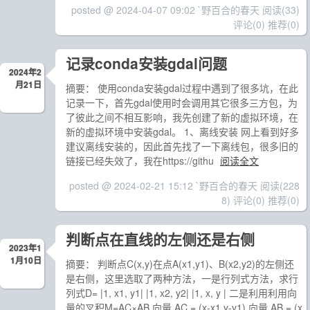
posted @ 2024-04-07 09:02 `野百合的春天
阅读(33)
评论(0)
推荐(0)
记录conda安装gdal问题
2024年2
月21日
摘要： 使用conda安装gdal过程中遇到了很多坑，在此
记录一下，首先gdal使用时会调用其它很多三方包，为
了彼此之间不相互影响，我先创建了新的虚拟环境，在
新的虚拟环境中安装gdal。 1、离线安装 网上看到好多
建议离线安装的，因此首先找了一下离线包，很多旧的
链接已经失效了，我在https://githu
阅读全文
posted @ 2024-02-21 15:12 `野百合的春天
阅读(228
8)
评论(0)
推荐(0)
判断点在直线的左侧还是右侧
2023年1
1月10日
摘要： 判断点C(x,y)在点A(x1,y1)、B(x2,y2)的左侧还
是右侧，这里选取了两种方法，一是行列式方法，求行
列式D= |1, x1, y1| |1, x2, y2| |1, x, y | 二是利用利用向
量的叉积M=AC×AB 向量 AC = (x-x1,y-y1) 向量 AB = (x