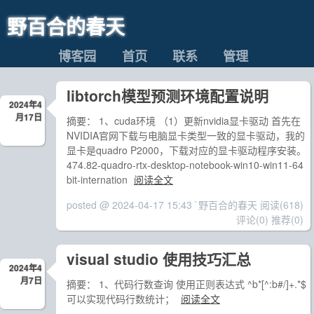
野百合的春天
博客园
首页
联系
管理
libtorch模型预测环境配置说明
2024年4
月17日
摘要： 1、cuda环境 （1）更新nvidia显卡驱动 首先在
NVIDIA官网下载与电脑显卡类型一致的显卡驱动，我的
显卡是quadro P2000，下载对应的显卡驱动程序安装。
474.82-quadro-rtx-desktop-notebook-win10-win11-64
bit-internation
阅读全文
posted @ 2024-04-17 15:43 `野百合的春天
阅读(618)
评论(0)
推荐(0)
visual studio 使用技巧汇总
2024年4
月7日
摘要： 1、代码行数查询 使用正则表达式 ^b*[^:b#/]+.*$
可以实现代码行数统计；
阅读全文