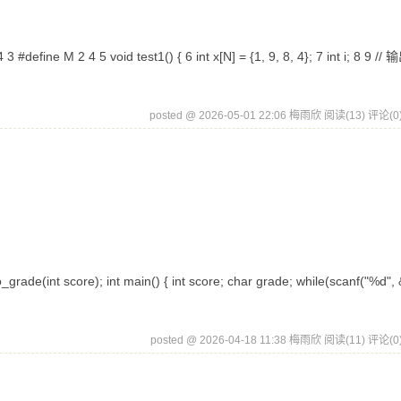
fine M 2 4 5 void test1() { 6 int x[N] = {1, 9, 8, 4}; 7 int i; 8 9 /
posted @ 2026-05-01 22:06 梅雨欣
阅读(13)
评论(0
(int score); int main() { int score; char grade; while(scanf("%d", 
posted @ 2026-04-18 11:38 梅雨欣
阅读(11)
评论(0