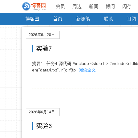
会员
周边
新闻
博问
闪存
博客园
首页
新随笔
联系
订阅
2026年6月20日
实验7
摘要： 任务4 源代码 #include <stdio.h> #include<stdlib.h> in
en("data4.txt","r"); if(fp
阅读全文
2026年6月14日
实验6