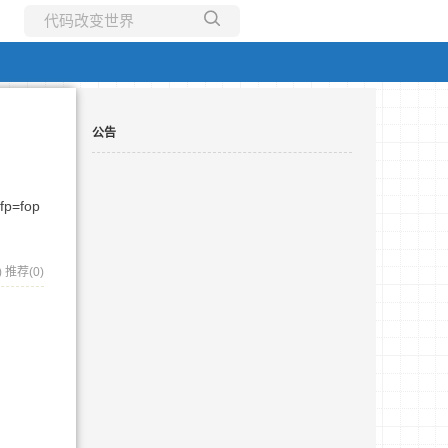
所有博客
当前博客
公告
*fp=fop
)
推荐(0)