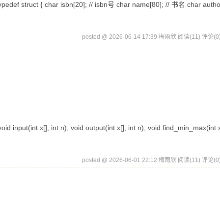
f struct { char isbn[20]; // isbn号 char name[80]; // 书名 char autho
posted @ 2026-06-14 17:39 梅雨欣
阅读(11)
评论(0
t(int x[], int n); void output(int x[], int n); void find_min_max(int x[
posted @ 2026-06-01 22:12 梅雨欣
阅读(11)
评论(0