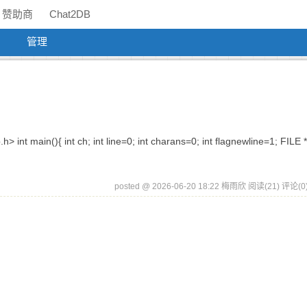
赞助商
Chat2DB
管理
t main(){ int ch; int line=0; int charans=0; int flagnewline=1; FILE 
posted @ 2026-06-20 18:22 梅雨欣
阅读(21)
评论(0