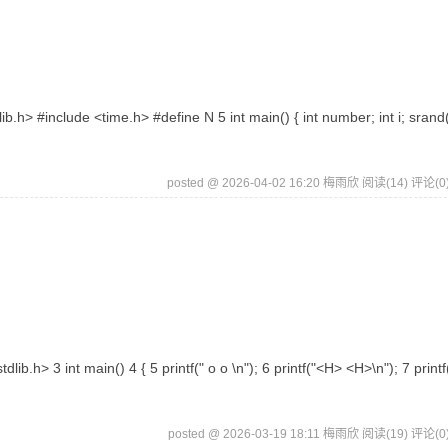
 #include <time.h> #define N 5 int main() { int number; int i; srand
posted @ 2026-04-02 16:20 梅雨欣
阅读(14)
评论(0
3 int main() 4 { 5 printf(" o o \n"); 6 printf("<H> <H>\n"); 7 printf("I
posted @ 2026-03-19 18:11 梅雨欣
阅读(19)
评论(0