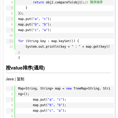
4
return
obj2.compareTo(obj1);
// 降序排序
5
}
6
});
7
map.put(
"a"
, 
"c"
);
8
map.put(
"b"
, 
"b"
);
9
map.put(
"c"
, 
"a"
);
10
11
for
(String key : map.keySet()) {
12
System.out.println(key + 
" ："
+ map.get(key))
;
}
按value排序(通用)
Java |
复制
1
Map<String, String> map = 
new
TreeMap<String, Stri
2
ng>();
3
map.put(
"a"
, 
"c"
);
4
map.put(
"b"
, 
"b"
);
5
map.put(
"c"
, 
"a"
);
6