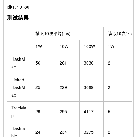
jdk1.7.0_80
测试结果
插入10次平均(ms)
读取10次平均(m
1W
10W
100W
1W
1
HashM
56
261
3030
2
21
ap
Linked
HashM
25
229
3069
2
20
ap
TreeMa
29
295
4117
5
10
p
Hashta
24
234
3275
2
22
ble