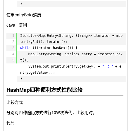
81
for
(
int
i = 
0
; i < size; i++) {
}
82
index = random.nextInt(size);
使用entrySet()遍历
83
map.get(key[index]);
84
}
Java |
复制
85
end = System.currentTimeMillis();
86
linkMapR += (end - start);
1
Iterator<Map.Entry<String, String>> iterator = map
87
System.out.println(
"LinkedHashMap读取耗
2
.entrySet().iterator();
88
时 = "
+ (end - start) + 
" ms"
);
3
while
(iterator.hasNext()) {
89
4
Map.Entry<String, String> entry = iterator.nex
90
// TreeMap 插入
5
t();
91
key = 
new
String[size];
System.out.println(entry.getKey() + 
"　："
+ e
92
map = 
new
TreeMap<String, String>();
ntry.getValue());
93
start = System.currentTimeMillis();
}
94
for
(
int
i = 
0
; i < size; i++) {
HashMap四种便利方式性能比较
95
key[i] = UUID.randomUUID().toString();
96
map.put(key[i], UUID.randomUUID().toSt
97
ring());
比较方式
98
}
分别对四种遍历方式进行10W次迭代，比较用时。
99
end = System.currentTimeMillis();
100
treeMapW += (end - start);
代码
101
System.out.println(
"TreeMap插入耗