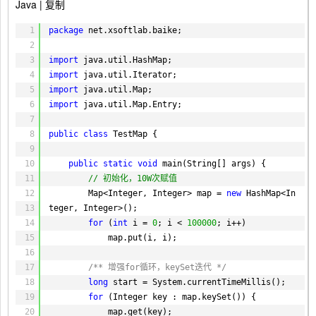
102
时 = "
+ (end - start) + 
" ms"
);
Java |
复制
103
104
1
package
// TreeMap 读取
net.xsoftlab.baike;
105
2
start = System.currentTimeMillis();
106
3
import
java.util.HashMap;
for
(
int
i = 
0
; i < size; i++) {
107
4
import
java.util.Iterator;
index = random.nextInt(size);
108
5
import
java.util.Map;
map.get(key[index]);
109
6
import
java.util.Map.Entry;
}
110
7
end = System.currentTimeMillis();
111
8
public
class
treeMapR += (end - start);
TestMap {
112
9
System.out.println(
"TreeMap读取耗
113
10
时 = "
public
+ (end - start) + 
static
void
main(String[] args) {
" ms"
);
114
11
// 初始化，10W次赋值
115
12
// Hashtable 插入
Map<Integer, Integer> map = 
new
HashMap<In
116
13
teger, Integer>();
key = 
new
String[size];
117
14
map = 
for
(
int
new
i = 
Hashtable<String, String>();
0
; i < 
100000
; i++)
118
15
start = System.currentTimeMillis();
map.put(i, i);
119
16
for
(
int
i = 
0
; i < size; i++) {
17
/** 增强for循环，keySet迭代 */
key[i] = UUID.randomUUID().toString();
18
long
map.put(key[i], UUID.randomUUID().toSt
start = System.currentTimeMillis();
19
ring());
for
(Integer key : map.keySet()) {
20
}
map.get(key);