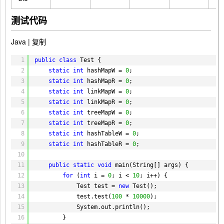
测试代码
Java |
复制
1
public
class
Test {
2
static
int
hashMapW = 
0
;
3
static
int
hashMapR = 
0
;
4
static
int
linkMapW = 
0
;
5
static
int
linkMapR = 
0
;
6
static
int
treeMapW = 
0
;
7
static
int
treeMapR = 
0
;
8
static
int
hashTableW = 
0
;
9
static
int
hashTableR = 
0
;
10
11
public
static
void
main(String[] args) {
12
for
(
int
i = 
0
; i < 
10
; i++) {
13
Test test = 
new
Test();
14
test.test(
100
* 
10000
);
15
System.out.println();
16
}