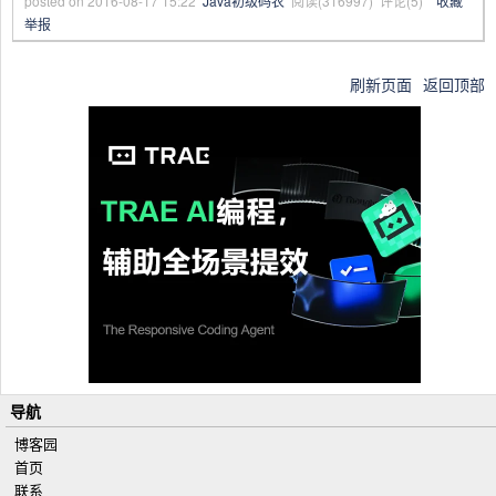
posted on
2016-08-17 15:22
Java初级码农
阅读(
316997
) 评论(
5
)
收藏
举报
size()
返回 Map 中的键-值映射的数目
刷新页面
返回顶部
导航
博客园
首页
联系