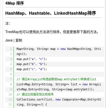
4
Map 排序
HashMap、Hashtable、LinkedHashMap排序
注：
TreeMap也可以使用此方法进行排序，但是更推荐下面的方法。
Java |
复制
1
Map<String, String> map = 
new
HashMap<String, Stri
2
ng>();
3
map.put(
"a"
, 
"c"
);
4
map.put(
"b"
, 
"b"
);
5
map.put(
"c"
, 
"a"
);
6
7
// 通过ArrayList构造函数把map.entrySet()转换成list
8
List<Map.Entry<String, String>> list = 
new
ArrayLi
9
st<Map.Entry<String, String>>(map.entrySet());
10
// 通过比较器实现比较排序
11
Collections.sort(list, 
new
Comparator<Map.Entry<St
12
ring, String>>() {