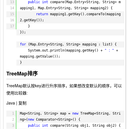
13
public
int
compare(Map.Entry<String, String> m
14
apping1, Map.Entry<String, String> mapping2) {
15
return
mapping1.getKey().compareTo(mapping
16
2.getKey());
17
}
});
for
(Map.Entry<String, String> mapping : list) {
System.out.println(mapping.getKey() + 
" ："
+ 
mapping.getValue());
}
TreeMap排序
TreeMap默认按key进行升序排序，如果想改变默认的顺序，可以
使用比较器:
Java |
复制
1
Map<String, String> map = 
new
TreeMap<String, Stri
2
ng>(
new
Comparator<String>() {
3
public
int
compare(String obj1, String obj2) {