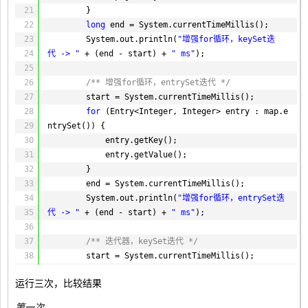
21
end = System.currentTimeMillis();
}
22
hashTableW += (end - start);
long
end = System.currentTimeMillis();
23
System.out.println(
System.out.println(
"Hashtable插入耗
"增强for循环，keySet迭
24
时 = "
代 -> "
+ (end - start) + 
+ (end - start) + 
" ms"
" ms"
);
);
25
26
// Hashtable 读取
/** 增强for循环，entrySet迭代 */
27
start = System.currentTimeMillis();
start = System.currentTimeMillis();
28
for
for
(
(Entry<Integer, Integer> entry : map.e
int
i = 
0
; i < size; i++) {
29
ntrySet()) {
index = random.nextInt(size);
30
map.get(key[index]);
entry.getKey();
31
}
entry.getValue();
32
end = System.currentTimeMillis();
}
33
hashTableR += (end - start);
end = System.currentTimeMillis();
34
System.out.println(
System.out.println(
"Hashtable读取耗
"增强for循环，entrySet迭
35
时 = "
代 -> "
+ (end - start) + 
+ (end - start) + 
" ms"
" ms"
);
);
36
}
37
}
/** 迭代器，keySet迭代 */
38
start = System.currentTimeMillis();
39
Iterator<Integer> iterator = map.keySet().
运行三次，比较结果
40
iterator();
41
Integer key;
第一次