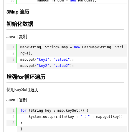
38
Random random = 
new
Random();
39
String[] key = 
new
String[size];
3
Map 遍历
40
41
// HashMap 插入
初始化数据
42
Map<String, String> map = 
new
HashMap<Stri
43
ng, String>();
Java |
复制
44
long
start = System.currentTimeMillis();
45
for
(
int
i = 
0
; i < size; i++) {
1
Map<String, String> map = 
new
HashMap<String, Stri
46
key[i] = UUID.randomUUID().toString();
2
ng>();
47
map.put(key[i], UUID.randomUUID().toSt
3
map.put(
"key1"
, 
"value1"
);
48
ring());
map.put(
"key2"
, 
"value2"
);
49
}
50
long
end = System.currentTimeMillis();
增强for循环遍历
51
hashMapW += (end - start);
52
System.out.println(
"HashMap插入耗
使用keySet()遍历
53
时 = "
+ (end - start) + 
" ms"
);
Java |
复制
54
55
// HashMap 读取
1
for
(String key : map.keySet()) {
56
start = System.currentTimeMillis();
2
System.out.println(key + 
" ："
+ map.get(key))
57
for
(
int
i = 
0
; i < size; i++) {
3
;
58
index = random.nextInt(size);
}
59
map.get(key[index]);