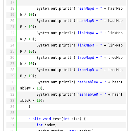
17
18
System.out.println(
"hashMapW = "
+ hashMap
19
W / 
10
);
20
System.out.println(
"hashMapR = "
+ hashMap
21
R / 
10
);
22
System.out.println(
"linkMapW = "
+ linkMap
23
W / 
10
);
24
System.out.println(
"linkMapR = "
+ linkMap
25
R / 
10
);
26
System.out.println(
"treeMapW = "
+ treeMap
27
W / 
10
);
28
System.out.println(
"treeMapR = "
+ treeMap
29
R / 
10
);
30
System.out.println(
"hashTableW = "
+ hashT
31
ableW / 
10
);
32
System.out.println(
"hashTableR = "
+ hashT
33
ableR / 
10
);
34
}
35
36
public
void
test(
int
size) {
37
int
index;