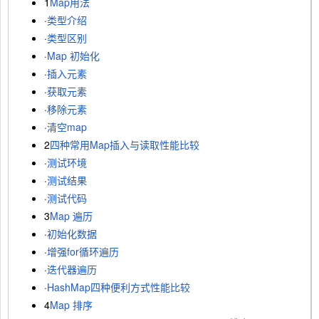
1
Map用法
·
类型介绍
·
类型区别
·
Map 初始化
·
插入元素
·
获取元素
·
移除元素
·
清空map
2
四种常用Map插入与读取性能比较
·
测试环境
·
测试结果
·
测试代码
3
Map 遍历
·
初始化数据
·
增强for循环遍历
·
迭代器遍历
·
HashMap四种便利方式性能比较
4
Map 排序