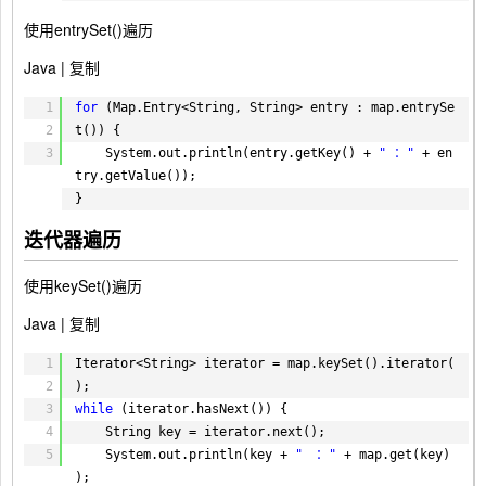
60
}
使用entrySet()遍历
61
end = System.currentTimeMillis();
62
hashMapR += (end - start);
Java |
复制
63
System.out.println(
"HashMap读取耗
64
1
时 = "
for
(Map.Entry<String, String> entry : map.entrySe
+ (end - start) + 
" ms"
);
65
2
t()) {
66
3
System.out.println(entry.getKey() + 
// LinkedHashMap 插入
" ："
+ en
67
try.getValue());
map = 
new
LinkedHashMap<String, String>();
68
}
start = System.currentTimeMillis();
69
for
(
int
i = 
0
; i < size; i++) {
迭代器遍历
70
key[i] = UUID.randomUUID().toString();
71
map.put(key[i], UUID.randomUUID().toSt
使用keySet()遍历
72
ring());
73
}
Java |
复制
74
end = System.currentTimeMillis();
75
linkMapW += (end - start);
1
Iterator<String> iterator = map.keySet().iterator(
76
System.out.println(
"LinkedHashMap插入耗
2
);
77
时 = "
+ (end - start) + 
" ms"
);
3
while
(iterator.hasNext()) {
78
4
String key = iterator.next();
79
// LinkedHashMap 读取
5
System.out.println(key + 
"　："
+ map.get(key)
80
start = System.currentTimeMillis();
);