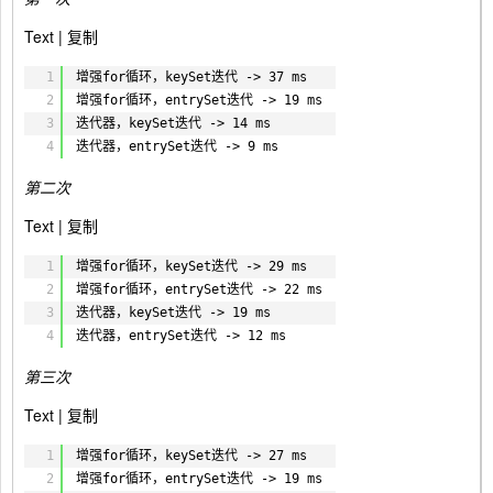
42
while
(iterator.hasNext()) {
43
key = iterator.next();
Text |
复制
44
map.get(key);
1
增强for循环，keySet迭代 -> 37 ms
45
}
2
增强for循环，entrySet迭代 -> 19 ms
46
end = System.currentTimeMillis();
3
迭代器，keySet迭代 -> 14 ms
47
System.out.println(
"迭代器，keySet迭代 -
4
迭代器，entrySet迭代 -> 9 ms
48
> "
+ (end - start) + 
" ms"
);
49
第二次
50
/** 迭代器，entrySet迭代 */
51
start = System.currentTimeMillis();
Text |
复制
52
Iterator<Map.Entry<Integer, Integer>> iter
53
ator1 = map.entrySet().iterator();
1
增强for循环，keySet迭代 -> 29 ms
54
Map.Entry<Integer, Integer> entry;
2
增强for循环，entrySet迭代 -> 22 ms
55
while
(iterator1.hasNext()) {
3
迭代器，keySet迭代 -> 19 ms
56
entry = iterator1.next();
4
迭代器，entrySet迭代 -> 12 ms
57
entry.getKey();
第三次
entry.getValue();
}
Text |
复制
end = System.currentTimeMillis();
1
增强for循环，keySet迭代 -> 27 ms
System.out.println(
"迭代器，entrySet迭代 -
2
增强for循环，entrySet迭代 -> 19 ms