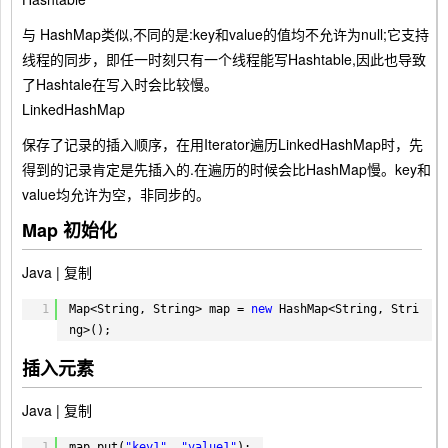
与 HashMap类似,不同的是:key和value的值均不允许为null;它支持
线程的同步，即任一时刻只有一个线程能写Hashtable,因此也导致
了Hashtale在写入时会比较慢。
LinkedHashMap
保存了记录的插入顺序，在用Iterator遍历LinkedHashMap时，先
得到的记录肯定是先插入的.在遍历的时候会比HashMap慢。key和
value均允许为空，非同步的。
Map 初始化
Java |
复制
1
Map<String, String> map = 
new
HashMap<String, Stri
ng>();
插入元素
Java |
复制
1
map.put(
"key1"
, 
"value1"
);