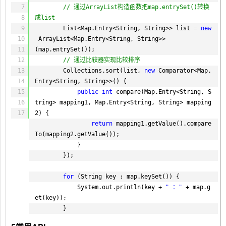
7
// 通过ArrayList构造函数把map.entrySet()转换
8
成list
9
List<Map.Entry<String, String>> list = 
new
10
ArrayList<Map.Entry<String, String>>
11
(map.entrySet());
12
// 通过比较器实现比较排序
13
Collections.sort(list, 
new
Comparator<Map.
14
Entry<String, String>>() {
15
public
int
compare(Map.Entry<String, S
16
tring> mapping1, Map.Entry<String, String> mapping
17
2) {
return
mapping1.getValue().compare
To(mapping2.getValue());
}
});
for
(String key : map.keySet()) {
System.out.println(key + 
" ："
+ map.g
et(key));
}