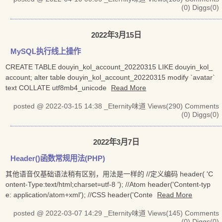
(0)
Diggs(0)
2022年3月15日
MySQL执行线上操作
CREATE TABLE douyin_kol_account_20220315 LIKE douyin_kol_
account; alter table douyin_kol_account_20220315 modify `avatar`
text COLLATE utf8mb4_unicode
Read More
posted @ 2022-03-15 14:38 _Eternity味道
Views(290)
Comments
(0)
Diggs(0)
2022年3月7日
Header()函数常规用法(PHP)
其他语音仅基础语法稍有区别，用法是一样的 //定义编码 header( 'C
ontent-Type:text/html;charset=utf-8 '); //Atom header('Content-typ
e: application/atom+xml'); //CSS header('Conte
Read More
posted @ 2022-03-07 14:29 _Eternity味道
Views(145)
Comments
(0)
Diggs(0)