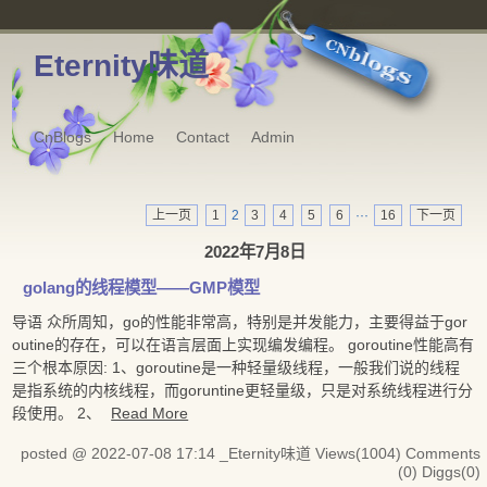
Eternity味道
CnBlogs
Home
Contact
Admin
上一页
1
2
3
4
5
6
···
16
下一页
2022年7月8日
golang的线程模型——GMP模型
导语 众所周知，go的性能非常高，特别是并发能力，主要得益于gor
outine的存在，可以在语言层面上实现编发编程。 goroutine性能高有
三个根本原因: 1、goroutine是一种轻量级线程，一般我们说的线程
是指系统的内核线程，而goruntine更轻量级，只是对系统线程进行分
段使用。 2、
Read More
posted @ 2022-07-08 17:14 _Eternity味道
Views(1004)
Comments
(0)
Diggs(0)