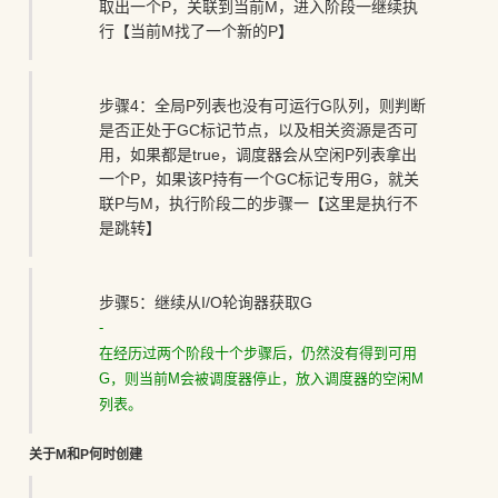
取出一个P，关联到当前M，进入阶段一继续执
行【当前M找了一个新的P】
步骤4：全局P列表也没有可运行G队列，则判断
是否正处于GC标记节点，以及相关资源是否可
用，如果都是true，调度器会从空闲P列表拿出
一个P，如果该P持有一个GC标记专用G，就关
联P与M，执行阶段二的步骤一【这里是执行不
是跳转】
步骤5：继续从I/O轮询器获取G
-
在经历过两个阶段十个步骤后，仍然没有得到可用
G，则当前M会被调度器停止，放入调度器的空闲M
列表。
关于M和P何时创建