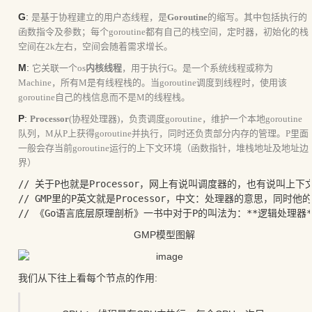
G
:
是基于协程建立的用户态线程，是
Goroutine
的缩写。其中包括执行的
函数指令及参数；每个goroutine都有自己的栈空间，定时器，初始化的栈
空间在2k左右，空间会随着需求增长。
M
:
它关联一个os
内核线程
，用于执行G。是一个系统线程或称为
Machine，所有M是有线程栈的。当goroutine调度到线程时，使用该
goroutine自己的栈信息而不是M的线程栈。
P
:
Processor
(协程处理器)，负责调度goroutine，维护一个本地goroutine
队列，M从P上获得goroutine并执行，同时还负责部分内存的管理。P里面
一般会存当前goroutine运行的上下文环境（函数指针，堆栈地址及地址边
界）
// 关于P也就是Processor，网上有说叫调度器的，也有说叫上
// GMP里的P英文就是Processor，中文：处理器的意思，同时
GMP模型图解
我们从下往上看每个节点的作用: