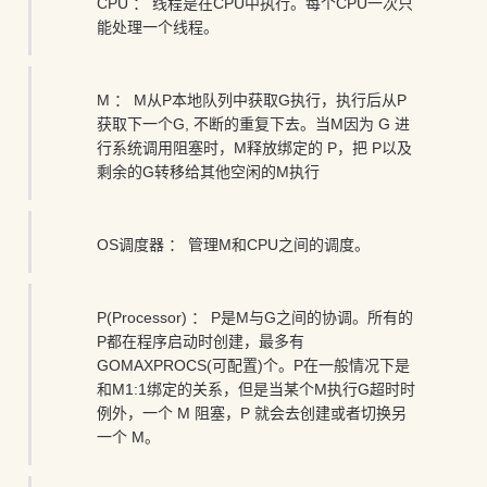
CPU ： 线程是在CPU中执行。每个CPU一次只
能处理一个线程。
M ： M从P本地队列中获取G执行，执行后从P
获取下一个G, 不断的重复下去。当M因为 G 进
行系统调用阻塞时，M释放绑定的 P，把 P以及
剩余的G转移给其他空闲的M执行
OS调度器 ： 管理M和CPU之间的调度。
P(Processor) ： P是M与G之间的协调。所有的
P都在程序启动时创建，最多有
GOMAXPROCS(可配置)个。P在一般情况下是
和M1:1绑定的关系，但是当某个M执行G超时时
例外，一个 M 阻塞，P 就会去创建或者切换另
一个 M。