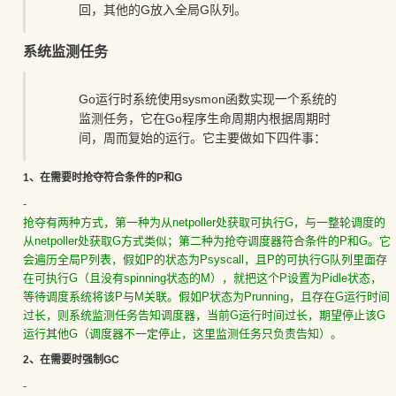
回，其他的G放入全局G队列。
系统监测任务
Go运行时系统使用sysmon函数实现一个系统的
监测任务，它在Go程序生命周期内根据周期时
间，周而复始的运行。它主要做如下四件事：
1、在需要时抢夺符合条件的P和G
-
抢夺有两种方式，第一种为从netpoller处获取可执行G，与一整轮调度的
从netpoller处获取G方式类似；第二种为抢夺调度器符合条件的P和G。它
会遍历全局P列表，假如P的状态为Psyscall，且P的可执行G队列里面存
在可执行G（且没有spinning状态的M），就把这个P设置为Pidle状态，
等待调度系统将该P与M关联。假如P状态为Prunning，且存在G运行时间
过长，则系统监测任务告知调度器，当前G运行时间过长，期望停止该G
运行其他G（调度器不一定停止，这里监测任务只负责告知）。
2、在需要时强制GC
-