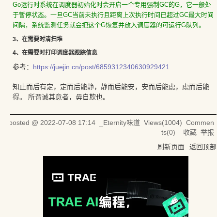
Go运行时系统在调度器初始化时会开启一个专用强制GC的G，它一般处
于暂停状态。一旦GC当前未执行且距离上次执行时间已超过GC最大时间
间隔，系统监测任务就会把这个G恢复并放入调度器的可运行G队列。
3、在需要时清扫堆
4、在需要时打印调度器跟踪信息
参考：
https://juejin.cn/post/6859312340630929421
知止而后有定，定而后能静，静而后能安，安而后能虑，虑而后能
得。 所谓诚其意者，毋自欺也。
posted @
2022-07-08 17:14
_Eternity味道
Views(
1004
) Commen
ts(
0
)
收藏
举报
刷新页面
返回顶部