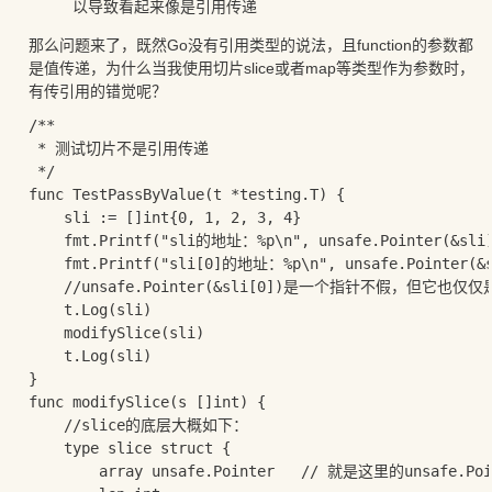
以导致看起来像是引用传递
那么问题来了，既然Go没有引用类型的说法，且function的参数都
是值传递，为什么当我使用切片slice或者map等类型作为参数时，
有传引用的错觉呢？
/**

 * 测试切片不是引用传递

 */

func TestPassByValue(t *testing.T) {

	sli := []int{0, 1, 2, 3, 4}

	fmt.Printf("sli的地址：%p\n", unsafe.Pointer(&sli))

	fmt.Printf("sli[0]的地址：%p\n", unsafe.Pointer(&sli[0])) 

	//unsafe.Pointer(&sli[0])是一个指针不假，但它也仅仅是切片结构内包含的一个值

	t.Log(sli)

	modifySlice(sli)

	t.Log(sli)

}

func modifySlice(s []int) {

	//slice的底层大概如下：

	type slice struct {

		array unsafe.Pointer   // 就是这里的unsafe.Pointer(&s[0])，因为是值传递，所以这个指针是跟外面一样的
