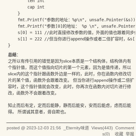
		len int

		cap int

	}

	fmt.Printf("参数的地址：%p\n", unsafe.Pointer(&s))

	fmt.Printf("参数[0]的地址： %p \n", unsafe.Pointer(&s[0]))

	s[0] = 111 //此时直接修改参数的值，外面的值也跟着同步修改

	s[1] = 222 //但当你进行append操作或者二倍扩容时，&s[0]的地址就会改变，数外的切片就不会跟着改变了。

总结
：
之所以有传引用的错觉是因为slice本质是一个结构体，结构体内有
个指针值，而这个值指向切片的第一个元素，因为是值传递，所以
slice内的这个指针跟函数外边是一样的，此时，你在函数内修改切
片的某个值，函数外会跟着改变。 但当你进行append操作或二倍扩
容时，这个指针值就会改变，此时，你再次在函数内对切片进行修
改，函数外不会跟着改变。
知止而后有定，定而后能静，静而后能安，安而后能虑，虑而后能
得。 所谓诚其意者，毋自欺也。
posted @
2023-12-03 21:56
_Eternity味道
Views(
443
) Comment
s(
0
)
收藏
举报