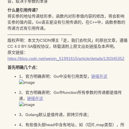
容，取决于参数的本身
什么是引用传递？
将实参的地址传递给形参，函数内对形参值内容的修改，将会影响
实参的值内容。Go语言是没有引用传递的，在C++中，函数参数的
传递方式有引用传递。
————————————————
版权声明：本文为CSDN博主「走，我们去吹风」的原创文章，遵循
CC 4.0 BY-SA版权协议，转载请附上原文出处链接及本声明。
原文链接：
https://blog.csdn.net/weixin_51991615/article/details/130345352
首先明确几个点：
1、官方明确表明：Go中没有引用类型，
链接在这
2、官方明确表明：Go中function所有参数的传递都是值传
递，
链接在这
3、Golang默认是值传递，即拷贝传递；
4、有些值头部head中含有地址，如（切片,map类型），所