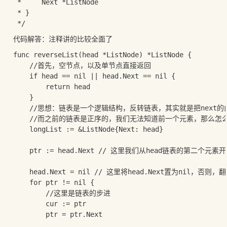
 *     Next *ListNode

 * }

代码解答：注释讲的比较全面了
func reverseList(head *ListNode) *ListNode {

	//首先，空节点，以及单节点直接返回

	if head == nil || head.Next == nil {

		return head

	}

	//思想：链表是一个逻辑结构，反转链表，其实就是把next的由下一个元素的地址，换成上一个元素的地址即可。

	//而之前的链表是正序的，我们无法知道前一个元素，那么怎么办呢？ 新建一个长度+1的链表，这样我们就有了两个长度差1的链表，通过差的这一个长度，就可以知道上一个元素

	longList := &ListNode{Next: head}

	ptr := head.Next // 这里我们从head链表的第二个元素开始，作为指针（因为要把所有next指向上一个元素，选第一个就没有上一个元素了）

	head.Next = nil // 这里将head.Next置为nil，否则，翻转时，当第二个元素的next指向head后，head仍指向第二个元素，就死循环了。

	for ptr != nil {

		//这里是链表的步进

		cur := ptr

		ptr = ptr.Next
