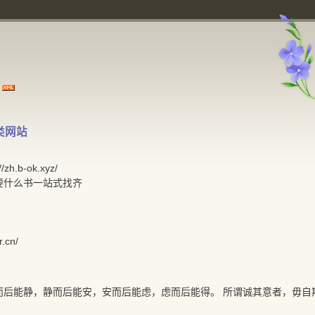
类网站
h.b-ok.xyz/
要什么书一站式找齐
r.cn/
而后能静，静而后能安，安而后能虑，虑而后能得。 所谓诚其意者，毋自