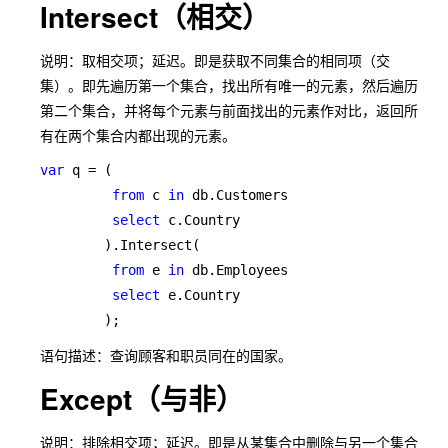
Intersect（相交）
说明：取相交项；延迟。即是获取不同集合的相同项（交
集）。即先遍历第一个集合，找出所有唯一的元素，然后遍历
第二个集合，并将每个元素与前面找出的元素作对比，返回所
有在两个集合内都出现的元素。
var 
q = (

from 
c 
in 
db.Customers

select 
c.Country

        ).Intersect(

from 
e 
in 
db.Employees

select 
e.Country

        );
语句描述：查询顾客和职员同在的国家。
Except（与非）
说明：排除相交项；延迟。即是从某集合中删除与另一个集合