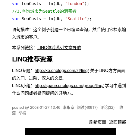
var 
LonCusts = fn(db, 
"London"
var 
SeaCusts = fn(db, 
"Seattle"
);
语句描述：这个例子创建一个已编译查询，然后使用它检索输
入城市的客户。
本系列链接：
LINQ体验系列文章导航
LINQ推荐资源
LINQ专题：
http://kb.cnblogs.com/zt/linq/
关于LINQ方方面面
的入门、进阶、深入的文章。
LINQ小组：
http://space.cnblogs.com/group/linq/
学习中遇到
什么问题或者疑问提问的好地方。
posted @
2008-01-27 13:46
李永京
阅读(
40917
) 评论(
32
)
收
藏
举报
刷新页面
返回顶部