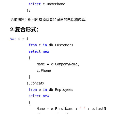
select 
e.HomePhone

        );
语句描述：返回所有消费者和雇员的电话和传真。
2.复合形式：
var 
q = (

from 
c 
in 
db.Customers

select new

{

             Name = c.CompanyName,

             c.Phone

         }

        ).Concat(

from 
e 
in 
db.Employees

select new

{

             Name = e.FirstName + 
" " 
+ e.LastName,
