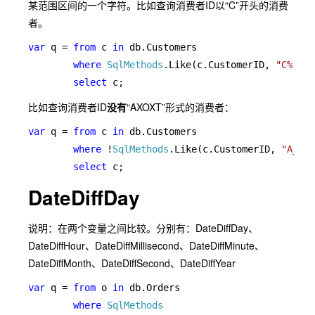
某范围区间的一个字符。比如查询消费者ID以“C”开头的消费
者。
var 
q = 
from 
c 
in 
db.Customers

where 
SqlMethods
.Like(c.CustomerID, 
"C%"
)

select 
c;
比如查询消费者ID
没有
“AXOXT”形式的消费者：
var 
q = 
from 
c 
in 
db.Customers

where 
!
SqlMethods
.Like(c.CustomerID, 
"A_O_T
select 
c;
DateDiffDay
说明：在两个变量之间比较。分别有：DateDiffDay、
DateDiffHour、DateDiffMillisecond、DateDiffMinute、
DateDiffMonth、DateDiffSecond、DateDiffYear
var 
q = 
from 
o 
in 
db.Orders

where 
SqlMethods
