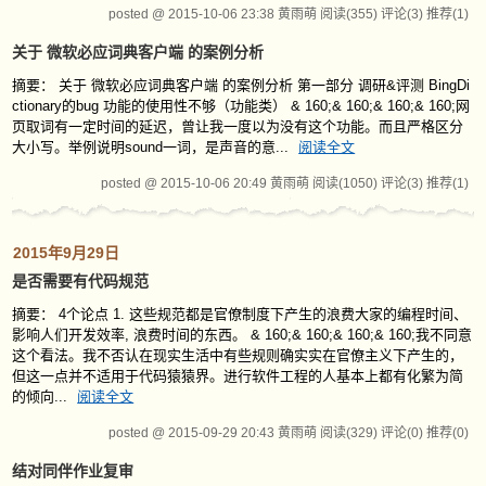
posted @ 2015-10-06 23:38 黄雨萌
阅读(355)
评论(3)
推荐(1)
关于 微软必应词典客户端 的案例分析
摘要： 关于 微软必应词典客户端 的案例分析 第一部分 调研&评测 BingDi
ctionary的bug 功能的使用性不够（功能类） & 160;& 160;& 160;& 160;网
页取词有一定时间的延迟，曾让我一度以为没有这个功能。而且严格区分
大小写。举例说明sound一词，是声音的意...
阅读全文
posted @ 2015-10-06 20:49 黄雨萌
阅读(1050)
评论(3)
推荐(1)
2015年9月29日
是否需要有代码规范
摘要： 4个论点 1. 这些规范都是官僚制度下产生的浪费大家的编程时间、
影响人们开发效率, 浪费时间的东西。 & 160;& 160;& 160;& 160;我不同意
这个看法。我不否认在现实生活中有些规则确实实在官僚主义下产生的，
但这一点并不适用于代码猿猿界。进行软件工程的人基本上都有化繁为简
的倾向...
阅读全文
posted @ 2015-09-29 20:43 黄雨萌
阅读(329)
评论(0)
推荐(0)
结对同伴作业复审