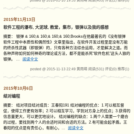
posted @ 2016-01-10 19:53 黄雨萌
阅读(403)
评论(2)
推荐(0)
2015年11月13日
软件工程的瀑布, 大泥球, 教堂，集市，银弹以及我的感想
摘要： 银弹 & 160;& 160;& 160;& 160;Brooks在他最著名的《没有银弹
软件工程中本质性和偶然性》文章里指出，在软件开发过程里是没有万能
的终杀性武器（即银弹）的，只有各种方法综合运用，才是解决之道。而
各种声称如何如何神奇的理论或方法，都不是能杀死“软件危机”这头人狼的
银弹。 ...
阅读全文
posted @ 2015-11-13 22:49 黄雨萌
阅读(531)
评论(0)
推荐(1)
2015年10月6日
结对编程
摘要： 结对项目结对成员：王春阳191 结对编程的优点：1.可以相互督
促，使得工作更有效率；2.可以相互学习，学到对方身上的优点；3.获得的
信息量更大，可以更优地设计。 结对编程的缺点：1.两个人需要一个磨合
的过程，要找到两个人的合适时间和合适的方法。2.有可能会起矛盾。王
春阳的优点是有责任心，有耐心，...
阅读全文