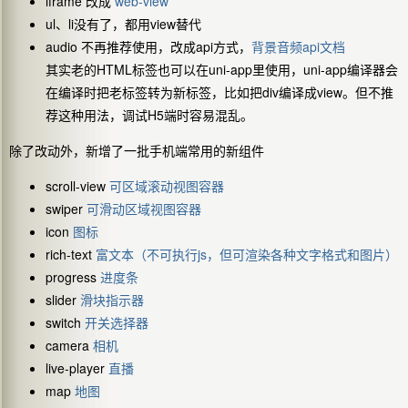
iframe 改成
web-view
ul、li没有了，都用view替代
audio 不再推荐使用，改成api方式，
背景音频api文档
其实老的HTML标签也可以在uni-app里使用，uni-app编译器会
在编译时把老标签转为新标签，比如把div编译成view。但不推
荐这种用法，调试H5端时容易混乱。
除了改动外，新增了一批手机端常用的新组件
scroll-view
可区域滚动视图容器
swiper
可滑动区域视图容器
icon
图标
rich-text
富文本（不可执行js，但可渲染各种文字格式和图片）
progress
进度条
slider
滑块指示器
switch
开关选择器
camera
相机
live-player
直播
map
地图