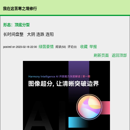
我在这苦寒之境修行
形态：顶底分型
长时间盘整 大阴 连跌 连阳
绿茵豪情
收藏
举报
posted on
2023-02-18 22:00
阅读(
53
) 评论(
0
)
刷新页面
返回顶部