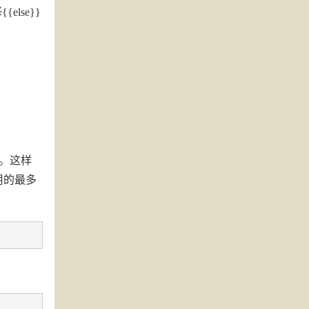
lse}}
了。这样
用的最多