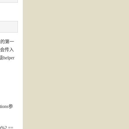
传入的第一
还会传入
elper
ons参
2 ==