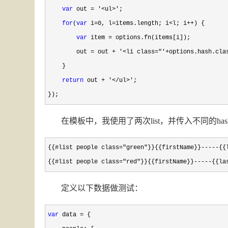
var
 out = '<ul>'
;

for
(
var
 i=0, l=items.length; i<l; i++
) {

var
 item =
 options.fn(items[i]);

        out 
= out + '<li class="'+options.hash.cla
    }

return
 out + '</ul>'
;

});
在模板中，我使用了两次list，并传入不同的has
{{#list people class="green"}}{{firstName}}-----{{l
{{#list people class="red"}}{{firstName}}-----{{la
定义以下数据做测试：
var
 data =
 {
