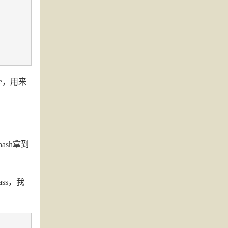
se，用来
ash拿到
ss，我