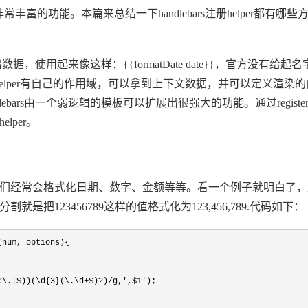
非常丰富的功能。本篇来总结一下handlebars注册helper都有哪
，使用起来像这样：{{formatDate date}}，官方没有给起
，块级helper有自己的作用域，可以拿到上下文数据，并可以定义渲染
ebars由一个弱逻辑的模板可以扩展出很强大的功能。通过registerHe
lper。
我们经常会格式化日期、数字、金额等等。看一个例子就明白了
是把123456789这样的值格式化为123,456,789.代码如下：
(num, options){

:\.|$))(\d{3}(\.\d+$)?)/g,',$1'
);
