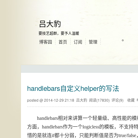
吕大豹
要技艺超群，要予人温暖
博客园
首页
订阅
管理
handlebars自定义helper的写法
posted @
2014-12-29 21:18
吕大豹
阅读(
17830
) 评论(
9
)
收藏
handlebars相对来讲算一个轻量级、高性能
方面，handlebars作为一个logicless的模
惜的是就连if都十分弱，只能判断值是否为true/false