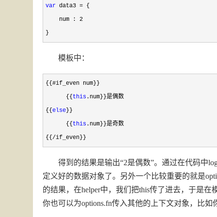
var
 data3 =
 {

    num : 
2
}
模板中：
{{#if_even num}}

      {{
this
.num}}是偶数

{{
else
}}

      {{
this
.num}}是奇数

{{
/if_even}}
得到的结果是输出“2是偶数”。通过在代码中log
定义好的数据对象了。另外一个比较重要的就是opti
的结果，在helper中，我们把this传了进去，于是
你也可以为options.fn传入其他的上下文对象