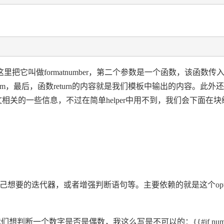
称，我这里把它叫做formatnumber，第二个参数是一个函数，该函数
um，最后，函数return的内容就是我们模板中输出的内容。此外
上下文相关的一些信息，不过在简单helper中用不到，我们会下面在块级h
己想要的迭代器，或者增强判断语句等。主要依赖的就是这个opti
断，如果我们想判断一个数字是否是偶数，我这么写是不可以的：{{#if num%