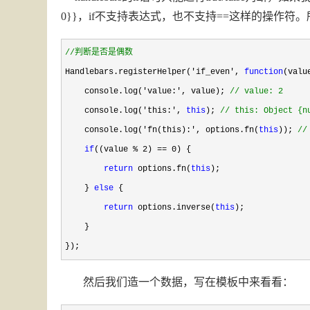
0}}，if不支持表达式，也不支持==这样的操作符
//
判断是否是偶数
Handlebars.registerHelper('if_even', 
function
(valu
    console.log(
'value:', value); 
//
 value: 2
    console.log('this:', 
this
); 
//
 this: Object {n
    console.log('fn(this):', options.fn(
this
)); 
//
if
((value % 2) == 0
) {

return
 options.fn(
this
);

    } 
else
 {

return
 options.inverse(
this
);

    }

});
然后我们造一个数据，写在模板中来看看：