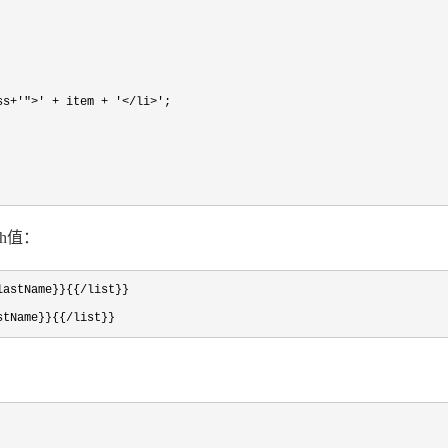
ss+'">' + item + '</li>'
;

h值：
astName}}{{/list}}

stName}}{{/list}}