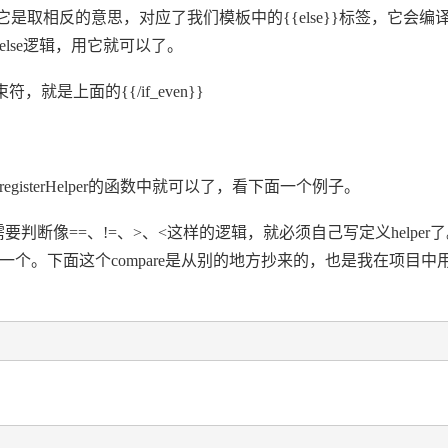
，它是取相反的意思，对应了我们模板中的{{else}}标签，它会编译{{e
else逻辑，用它就可以了。
就是上面的{{/if_even}}
isterHelper的函数中就可以了，看下面一个例子。
需要判断像==、!=、>、<这样的逻辑，就必须自己写定义helper
只一个。下面这个compare是从别的地方抄来的，也是我在项目中