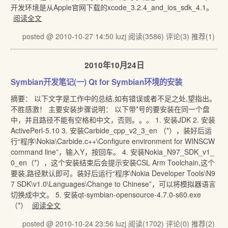
开发环境是从Apple官网下载的xcode_3.2.4_and_ios_sdk_4.1。
阅读全文
posted @ 2010-10-27 14:50 luzj
阅读(3586)
评论(3)
推荐(1)
2010年10月24日
Symbian开发笔记(一) Qt for Symbian环境的安装
摘要： 以下文字是工作中的总结,如有错误或者不足之处,望指出。
不胜感激！ 主要安装步骤说明： 以下带*号的要安装在同一个盘
中，并且路径不能有空格和中文，否则。。。 1. 安装JDK 2. 安装
ActivePerl-5.10 3. 安装Carbide_cpp_v2_3_en （*），装好后运
行“程序\Nokia\Carbide.c++\Configure environment for WINSCW
command line”，输入Y，按回车。 4. 安装Nokia_N97_SDK_v1_
0_en（*），这个安装结束后会提示安装CSL Arm Toolchain,这个
要装,路径默认即可。装好后运行“程序\Nokia Developer Tools\N9
7 SDK\v1.0\Languages\Change to Chinese”，可以将模拟器语言
切换成中文。 5. 安装qt-symbian-opensource-4.7.0-s60.exe
（*）
阅读全文
posted @ 2010-10-24 23:56 luzj
阅读(1702)
评论(0)
推荐(2)