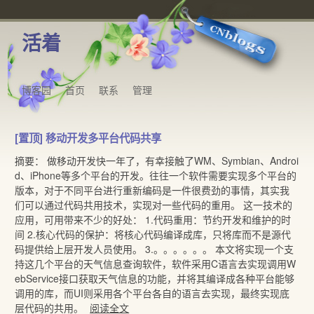
活着
博客园
首页
联系
管理
[置顶]
移动开发多平台代码共享
摘要： 做移动开发快一年了，有幸接触了WM、Symbian、Androi
d、iPhone等多个平台的开发。往往一个软件需要实现多个平台的
版本，对于不同平台进行重新编码是一件很费劲的事情，其实我
们可以通过代码共用技术，实现对一些代码的重用。 这一技术的
应用，可用带来不少的好处： 1.代码重用：节约开发和维护的时
间 2.核心代码的保护：将核心代码编译成库，只将库而不是源代
码提供给上层开发人员使用。 3.。。。。。。 本文将实现一个支
持这几个平台的天气信息查询软件，软件采用C语言去实现调用W
ebService接口获取天气信息的功能，并将其编译成各种平台能够
调用的库，而UI则采用各个平台各自的语言去实现，最终实现底
层代码的共用。
阅读全文