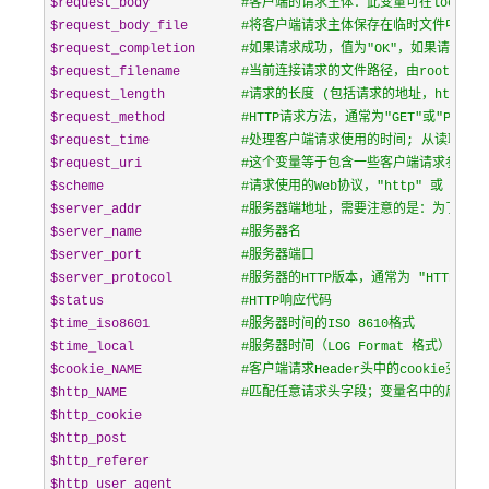
$request_body
#
客户端的请求主体：此变量可在location中
$request_body_file
#
将客户端请求主体保存在临时文件中。文件处理结束后，
$request_completion
#
如果请求成功，值为"OK"，如果请求未
$request_filename
#
当前连接请求的文件路径，由root或ali
$request_length
#
请求的长度 (包括请求的地址，http请
$request_method
#
HTTP请求方法，通常为"GET"或"POST"
$request_time
#
处理客户端请求使用的时间; 从读取客
$request_uri
#
这个变量等于包含一些客户端请求参数的原始UR
$scheme
#
请求使用的Web协议，"http" 或 "http
$server_addr
#
服务器端地址，需要注意的是：为了避免访
$server_name
#
服务器名
$server_port
#
服务器端口
$server_protocol
#
服务器的HTTP版本，通常为 "HTTP/1.0" 
$status
#
HTTP响应代码
$time_iso8601
#
服务器时间的ISO 8610格式
$time_local
#
服务器时间（LOG Format 格式）
$cookie_NAME
#
客户端请求Header头中的cookie变量，
$http_NAME
#
匹配任意请求头字段；变量名中的后半部分NAM
$http_cookie
$http_post
$http_referer
$http_user_agent