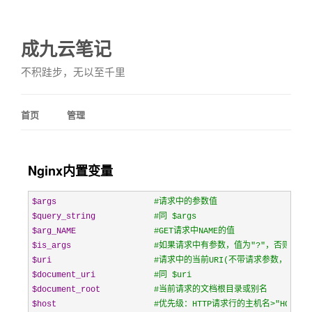
成九云笔记
不积跬步，无以至千里
首页
管理
Nginx内置变量
$args
#
请求中的参数值
$query_string
#
同 $args
$arg_NAME
#
GET请求中NAME的值
$is_args
#
如果请求中有参数，值为"?"，否则为空
$uri
#
请求中的当前URI(不带请求参数，参数位于$
$document_uri
#
同 $uri
$document_root
#
当前请求的文档根目录或别名
$host
#
优先级：HTTP请求行的主机名>"HOST