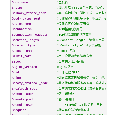
$hostname
#
主机名
$https
#
如果开启了SSL安全模式，值为"on"，
$binary_remote_addr
#
客户端地址的二进制形式，固定长度为4
$body_bytes_sent
#
传输给客户端的字节数，响应头不计算在内；这个
$bytes_sent
#
传输给客户端的字节数
$connection
#
TCP连接的序列号
$connection_requests
#
TCP连接当前的请求数量
$content_length
#
"Content-Length" 请求头字段
$content_type
#
"Content-Type" 请求头字段
$cookie_name
#
cookie名称
$limit_rate
#
用于设置响应的速度限制
$msec
#
当前的Unix时间戳
$nginx_version
#
nginx版本
$pid
#
工作进程的PID
$pipe
#
如果请求来自管道通信，值为"p"，否则为
$proxy_protocol_addr
#
获取代理访问服务器的客户端地址，如果
$realpath_root
#
当前请求的文档根目录或别名的真实路径
$remote_addr
#
客户端地址
$remote_port
#
客户端端口
$remote_user
#
用于HTTP基础认证服务的用户名
$request
#
代表客户端的请求地址