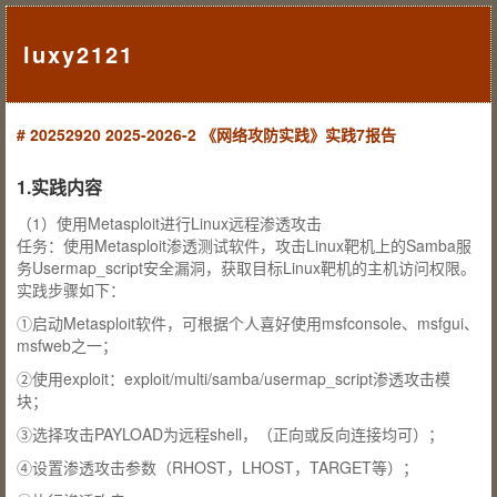
luxy2121
# 20252920 2025-2026-2 《网络攻防实践》实践7报告
1.实践内容
（1）使用Metasploit进行Linux远程渗透攻击
任务：使用Metasploit渗透测试软件，攻击Linux靶机上的Samba服
务Usermap_script安全漏洞，获取目标Linux靶机的主机访问权限。
实践步骤如下：
①启动Metasploit软件，可根据个人喜好使用msfconsole、msfgui、
msfweb之一；
②使用exploit：exploit/multi/samba/usermap_script渗透攻击模
块；
③选择攻击PAYLOAD为远程shell，（正向或反向连接均可）；
④设置渗透攻击参数（RHOST，LHOST，TARGET等）；