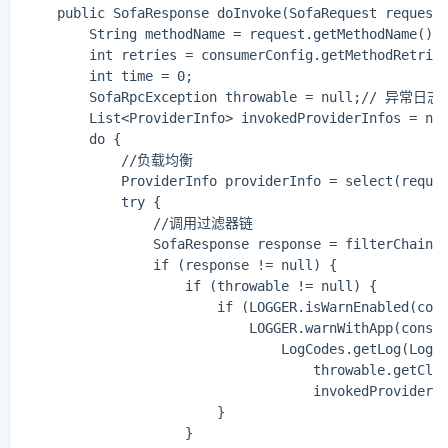
    public SofaResponse doInvoke(SofaRequest request)
        String methodName = request.getMethodName();

        int retries = consumerConfig.getMethodRetries
        int time = 0;

        SofaRpcException throwable = null;// 异常日志

        List<ProviderInfo> invokedProviderInfos = new
        do {

            //负载均衡

            ProviderInfo providerInfo = select(reques
            try {

                //调用过滤器链

                SofaResponse response = filterChain(p
                if (response != null) {

                    if (throwable != null) {

                        if (LOGGER.isWarnEnabled(cons
                            LOGGER.warnWithApp(consum
                                LogCodes.getLog(LogCo
                                    throwable.getClas
                                    invokedProviderIn
                        }

                    }
