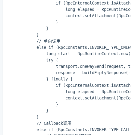
                    if (RpcInternalContext.isAttachme
                        long elapsed = RpcRuntimeCont
                        context.setAttachment(RpcCons
                    }

                }

            }

            // 单向调用

            else if (RpcConstants.INVOKER_TYPE_ONEWAY
                long start = RpcRuntimeContext.now();
                try {

                    transport.oneWaySend(request, tim
                    response = buildEmptyResponse(req
                } finally {

                    if (RpcInternalContext.isAttachme
                        long elapsed = RpcRuntimeCont
                        context.setAttachment(RpcCons
                    }

                }

            }

            // Callback调用

            else if (RpcConstants.INVOKER_TYPE_CALLBA