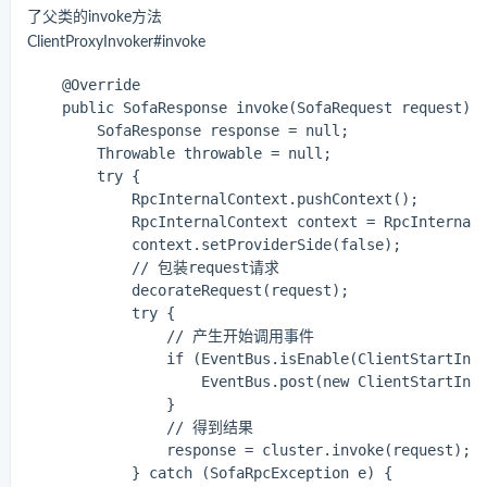
了父类的invoke方法
ClientProxyInvoker#invoke
    @Override

    public SofaResponse invoke(SofaRequest request) t
        SofaResponse response = null;

        Throwable throwable = null;

        try {

            RpcInternalContext.pushContext();

            RpcInternalContext context = RpcInternalC
            context.setProviderSide(false);

            // 包装request请求

            decorateRequest(request);

            try {

                // 产生开始调用事件

                if (EventBus.isEnable(ClientStartInvo
                    EventBus.post(new ClientStartInvo
                }

                // 得到结果

                response = cluster.invoke(request);

            } catch (SofaRpcException e) {
