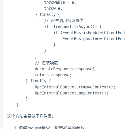
                throwable = e;

                throw e;

            } finally {

                // 产生调用结束事件

                if (!request.isAsync()) {

                    if (EventBus.isEnable(ClientEndIn
                        EventBus.post(new ClientEndIn
                    }

                }

            }

            // 包装响应

            decorateResponse(response);

            return response;

        } finally {

            RpcInternalContext.removeContext();

            RpcInternalContext.popContext();

        }

这个方法主要做了几件事：
包装request请求，设置必要的参数