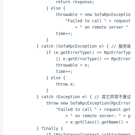
                    return response;

                } else {

                    throwable = new SofaRpcException(
                        "Failed to call " + request.g
                            + " on remote server " + 
                    time++;

                }

            } catch (SofaRpcException e) { //
                if (e.getErrorType() == RpcErrorType.
                    || e.getErrorType() == RpcErrorTy
                    throwable = e;

                    time++;

                } else {

                    throw e;

                }

            } catch (Exception e) { // 其它异常不重试

                throw new SofaRpcException(RpcErrorTy
                    "Failed to call " + request.getIn
                        + " on remote server: " + pro
                        + e.getClass().getName() + ",
            } finally {

                if (RpcInternalContext.isAttachmentEn