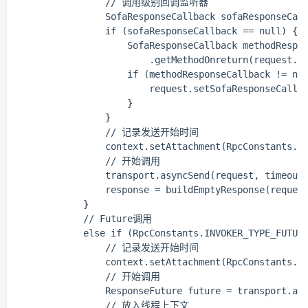
                // 调用级别回调监听器

                SofaResponseCallback sofaResponseCall
                if (sofaResponseCallback == null) {

                    SofaResponseCallback methodRespon
                        .getMethodOnreturn(request.ge
                    if (methodResponseCallback != n
                        request.setSofaResponseCallba
                    }

                }

                // 记录发送开始时间

                context.setAttachment(RpcConstants.IN
                // 开始调用

                transport.asyncSend(request, timeout)
                response = buildEmptyResponse(request
            }

            // Future调用

            else if (RpcConstants.INVOKER_TYPE_FUTURE
                // 记录发送开始时间

                context.setAttachment(RpcConstants.IN
                // 开始调用

                ResponseFuture future = transport.asy
                // 放入线程上下文
