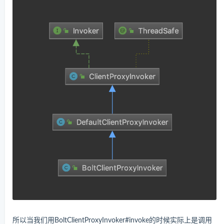
所以当我们用BoltClientProxyInvoker#invoke的时候实际上是调用