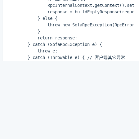
                RpcInternalContext.getContext().setFu
                response = buildEmptyResponse(request
            } else {

                throw new SofaRpcException(RpcErrorTy
            }

            return response;

        } catch (SofaRpcException e) {

            throw e;

        } catch (Throwable e) { // 客户端其它异常

            throw new SofaRpcException(RpcErrorType.C
        }

sendMsg方法最后会调用到doSendMsg。
soSendMsg里面主要做了如下几件事：
如果是同步调用，则直接返回封装好的参数
如果是单向调用，则调用buildEmptyResponse方法，返
回一个空的response
如果是callback调用asyncSend，RPC在获取到服务端的