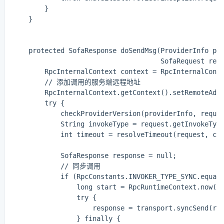
        }

    }

    protected SofaResponse doSendMsg(ProviderInfo pro
                                     SofaRequest requ
        RpcInternalContext context = RpcInternalConte
        // 添加调用的服务端远程地址

        RpcInternalContext.getContext().setRemoteAddr
        try {

            checkProviderVersion(providerInfo, r
            String invokeType = request.getInvokeType
            int timeout = resolveTimeout(request, con
            SofaResponse response = null;

            // 同步调用

            if (RpcConstants.INVOKER_TYPE_SYNC.equals
                long start = RpcRuntimeContext.now();
                try {

                    response = transport.syncSend(req
                } finally {
