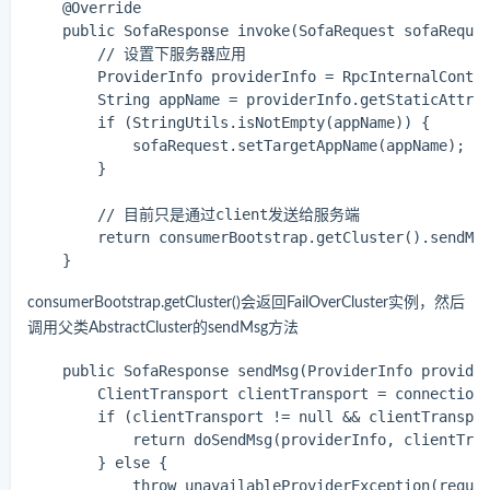
    @Override

    public SofaResponse invoke(SofaRequest sofaReques
        // 设置下服务器应用

        ProviderInfo providerInfo = RpcInternalContex
        String appName = providerInfo.getStaticAttr(P
        if (StringUtils.isNotEmpty(appName)) {

            sofaRequest.setTargetAppName(appName);

        }

        // 目前只是通过client发送给服务端

        return consumerBootstrap.getCluster().sendMsg
consumerBootstrap.getCluster()会返回FailOverCluster实例，然后
调用父类AbstractCluster的sendMsg方法
    public SofaResponse sendMsg(ProviderInfo provider
        ClientTransport clientTransport = connectionH
        if (clientTransport != null && clientTranspor
            return doSendMsg(providerInfo, clientTran
        } else {

            throw unavailableProviderException(reques