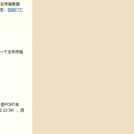
：在传输数据
击：
图解FTP
一个文件传输
是PORT命
13.34），而