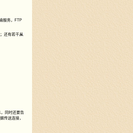
服务，FTP
；还有若干
从
1，同时还要告
数据传送连接，