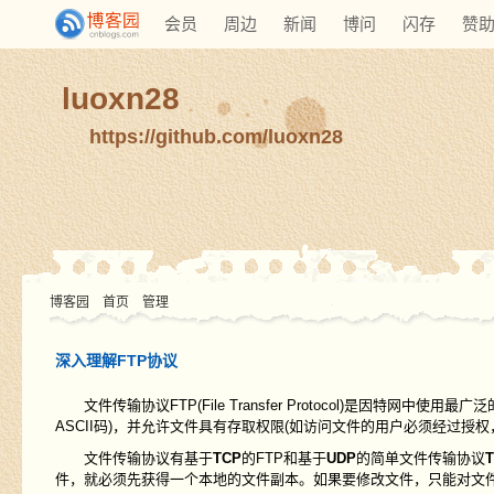
会员
周边
新闻
博问
闪存
赞
luoxn28
https://github.com/luoxn28
博客园
首页
管理
深入理解FTP协议
文件传输协议FTP(File Transfer Protocol)是因特
ASCII码)，并允许文件具有存取权限(如访问文件的用户必须经过授
文件传输协议有基于
TCP
的FTP和基于
UDP
的简单文件传输协议
T
件，就必须先获得一个本地的文件副本。如果要修改文件，只能对文