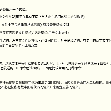
必须做出一个选择。
/ 本地文件类型(用于在具有不同字节大小主机间传送二进制数据)
，文件中不包含垂直格式信息)/ 远程登录格式控制
存在内部的文件结构)/ 记录结构(用于文本文件)
文件结构，发方在文件尾提示关闭数据连接，对于记录结构，有专用的两字节序
或多个首部字节)/ 压缩方式
送。这就要求在每行结尾都要返回C R、 L F对（也就是每个命令或每个应答
务器发送的FTP命令超过30种。下图是比较常用的几种命令：
因是软件系统需要根据数字代码来决定如何应答，而选项串是面向人工处理的。由
而不必记忆所有数字回答代码的含义）来确定应答的含义。