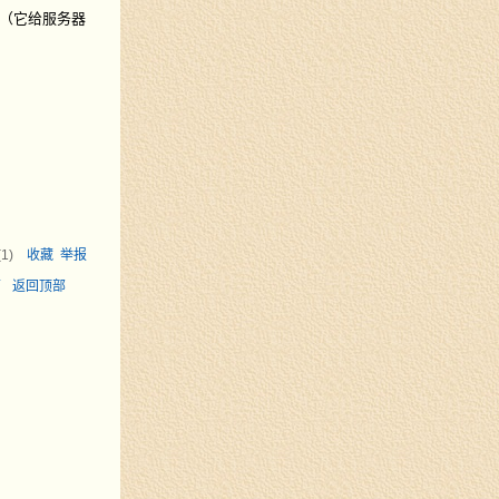
（它给服务器
(
1
)
收藏
举报
面
返回顶部